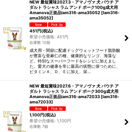
NEW 最短賞味2027.3・アマノヴァ 犬 パウチ ア
ダルト ラシャス ラム アンド ポーク100g成犬用
Amanova正規品lam316-ama35052
[
lam316-
ama35052
]
451
円
(税込)
希望小売価格
:
451
円
在庫数 12個
成犬用・関節に配慮ドッグウェットフード脂肪酸
が豊富な亜麻仁の種、健康的なリンゴ、海藻な
ど、特別なスーパーフードをレシピに加えまし
た。愛犬の健康を常に最高の状態に保つために、
ビタミンＡ、Ｄ、Ｅに加え、栄…
NEW 最短賞味2027.6・アマノヴァ 犬 パウチ ア
ダルト ラシャス ラム アンド ポーク300g成犬用
Amanova正規品lam316-ama72033
[
lam316-
ama72033
]
1,100
円
(税込)
希望小売価格
:
1,100
円
在庫数 7個