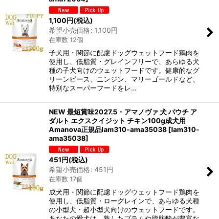
1,100
円
(税込)
希望小売価格
:
1,100
円
在庫数 12個
子犬用・関節に配慮ドッグウェットフード鶏肉を
使用し、低脂質・グレインフリーで、あらゆる犬
種の子犬向けのウェットフードです。健康的なグ
リーンピース、ニンジン、マリーゴールドなど、
特別なスーパーフードをレ…
NEW 最短賞味2027.5・アマノヴァ 犬 パウチ ア
ダルト エクスクイジット チキン100g成犬用
Amanova正規品lam310-ama35038
[
lam310-
ama35038
]
451
円
(税込)
希望小売価格
:
451
円
在庫数 17個
成犬用・関節に配慮ドッグウェットフード鶏肉を
使用し、低脂質・ローグレインで、あらゆる犬種
の小型犬・超小型犬向けのウェットフードです。
あなたの愛犬は、熟したプラムや脂肪酸が豊富な