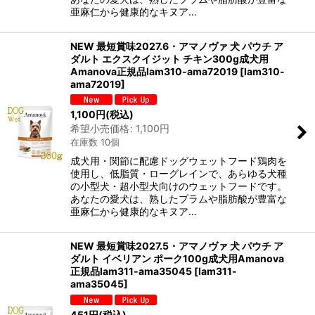
亜麻仁から健康的なキヌア…
NEW 最短賞味2027.6・アマノヴァ 犬 パウチ ア
ダルト エクスクイジット チキン300g成犬用
Amanova正規品lam310-ama72019
[
lam310-
ama72019
]
1,100
円
(税込)
希望小売価格
:
1,100
円
在庫数 10個
成犬用・関節に配慮ドッグウェットフード鶏肉を
使用し、低脂質・ローグレインで、あらゆる犬種
の小型犬・超小型犬向けのウェットフードです。
あなたの愛犬は、熟したプラムや脂肪酸が豊富な
亜麻仁から健康的なキヌア…
NEW 最短賞味2027.5・アマノヴァ 犬 パウチ ア
ダルト イベリアン ポーク100g成犬用Amanova
正規品lam311-ama35045
[
lam311-
ama35045
]
451
円
(税込)