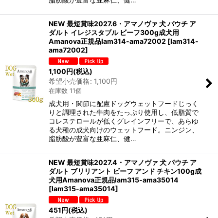
NEW 最短賞味2027.6・アマノヴァ 犬 パウチ ア
ダルト イレジスタブル ビーフ300g成犬用
Amanova正規品lam314-ama72002
[
lam314-
ama72002
]
1,100
円
(税込)
希望小売価格
:
1,100
円
在庫数 11個
成犬用・関節に配慮ドッグウェットフードじっく
りと調理された牛肉をたっぷり使用し、低脂質で
コレステロールが低くグレインフリーで、あらゆ
る犬種の成犬向けのウェットフード。ニンジン、
脂肪酸が豊富な亜麻仁、健…
NEW 最短賞味2027.4・アマノヴァ 犬 パウチ ア
ダルト ブリリアント ビーフ アンド チキン100g成
犬用Amanova正規品lam315-ama35014
[
lam315-ama35014
]
451
円
(税込)