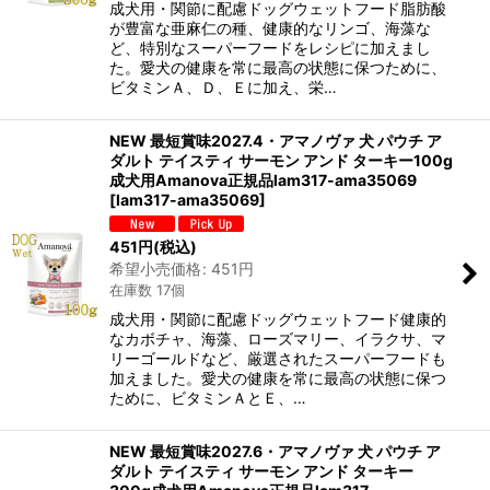
成犬用・関節に配慮ドッグウェットフード脂肪酸
が豊富な亜麻仁の種、健康的なリンゴ、海藻な
ど、特別なスーパーフードをレシピに加えまし
た。愛犬の健康を常に最高の状態に保つために、
ビタミンＡ、Ｄ、Ｅに加え、栄…
NEW 最短賞味2027.4・アマノヴァ 犬 パウチ ア
ダルト テイスティ サーモン アンド ターキー100g
成犬用Amanova正規品lam317-ama35069
[
lam317-ama35069
]
451
円
(税込)
希望小売価格
:
451
円
在庫数 17個
成犬用・関節に配慮ドッグウェットフード健康的
なカボチャ、海藻、ローズマリー、イラクサ、マ
リーゴールドなど、厳選されたスーパーフードも
加えました。愛犬の健康を常に最高の状態に保つ
ために、ビタミンＡとＥ、…
NEW 最短賞味2027.6・アマノヴァ 犬 パウチ ア
ダルト テイスティ サーモン アンド ターキー