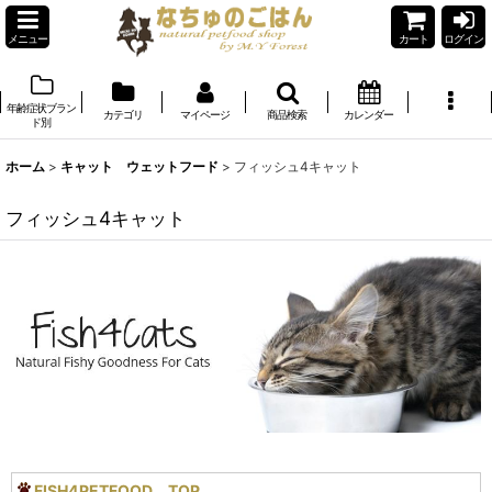
メニュー
カート
ログイン
年齢症状ブラン
カテゴリ
マイページ
商品検索
カレンダー
ド別
ホーム
>
キャット ウェットフード
>
フィッシュ4キャット
フィッシュ4キャット
FISH4PETFOOD TOP