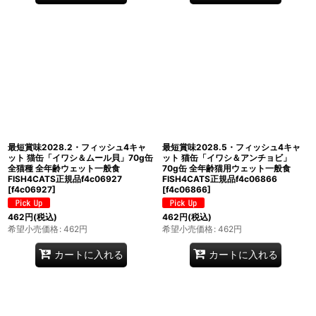
最短賞味2028.2・フィッシュ4キャ
最短賞味2028.5・フィッシュ4キャ
ット 猫缶「イワシ＆ムール貝」70g缶
ット 猫缶「イワシ＆アンチョビ」
全猫種 全年齢ウェット一般食
70g缶 全年齢猫用ウェット一般食
FISH4CATS正規品f4c06927
FISH4CATS正規品f4c06866
[
f4c06927
]
[
f4c06866
]
462
円
(税込)
462
円
(税込)
希望小売価格
:
462
円
希望小売価格
:
462
円
カートに入れる
カートに入れる