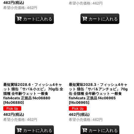
462
円
(税込)
希望小売価格
:
462
円
希望小売価格
:
462
円
カートに入れる
カートに入れる
最短賞味2028.6・フィッシュ4キャ
最短賞味2028.3・フィッシュ4キャ
ット 猫缶「サバ＆小エビ」 70g缶 全
ット 猫缶「サバ＆アンチョビ」 70g
猫種 全年齢ウェット 一般食
缶 全猫種 全年齢ウェット 一般食
fish4cats 正規品 f4c06880
fish4cats 正規品 f4c06965
[
f4c06880
]
[
f4c06965
]
462
円
(税込)
462
円
(税込)
希望小売価格
:
462
円
希望小売価格
:
462
円
カートに入れる
カートに入れる