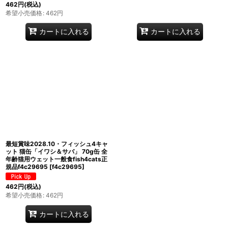
462
円
(税込)
希望小売価格
:
462
円
カートに入れる
カートに入れる
最短賞味2028.10・フィッシュ4キャ
ット 猫缶「イワシ＆サバ」 70g缶 全
年齢猫用ウェット一般食fish4cats正
規品f4c29695
[
f4c29695
]
462
円
(税込)
希望小売価格
:
462
円
カートに入れる