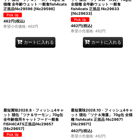
猫種 全年齢ウェット 一般食fish4cats
全猫種 全年齢ウェット 一般食
正規品f4c29596
[
f4c29596
]
fish4cats 正規品 f4c29633
[
f4c29633
]
462
円
(税込)
462
円
(税込)
希望小売価格
:
462
円
希望小売価格
:
462
円
カートに入れる
カートに入れる
最短賞味2028.8・フィッシュ4キャ
最短賞味2028.10・フィッシュ4キャ
ット 猫缶「ツナ＆サーモン」70g缶
ット 猫缶「ツナ＆海藻」 70g缶 全猫
全年齢猫用キャットフード一般食
種 fish4cats 正規品 f4c29671
FISH4CATS正規品f4c29657
[
f4c29671
]
[
f4c29657
]
462
円
(税込)
希望小売価格
:
462
円