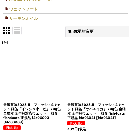
ウェットフード
サーモンオイル
表示順変更
閉じる
15
件
表示数
:
在庫あり
並び順
:
絞り込む
最短賞味2028.5・フィッシュ4キャ
最短賞味2028.5・フィッシュ4キャ
ット 猫缶「イワシ＆小エビ」 70g缶
ット 猫缶「サバ＆イカ」 70g缶 全猫
全猫種 全年齢対応ウェット 一般食
種 全年齢ウェット 一般食 fish4cats
fish4cats 正規品 f4c06903
正規品 f4c06941
[
f4c06941
]
[
f4c06903
]
462
円
(税込)