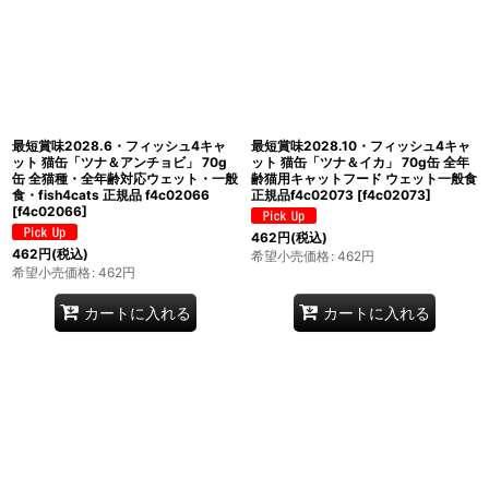
最短賞味2028.6・フィッシュ4キャ
最短賞味2028.10・フィッシュ4キャ
ット 猫缶「ツナ＆アンチョビ」 70g
ット 猫缶「ツナ＆イカ」 70g缶 全年
缶 全猫種・全年齢対応ウェット・一般
齢猫用キャットフード ウェット一般食
食・fish4cats 正規品 f4c02066
正規品f4c02073
[
f4c02073
]
[
f4c02066
]
462
円
(税込)
462
円
(税込)
希望小売価格
:
462
円
希望小売価格
:
462
円
カートに入れる
カートに入れる