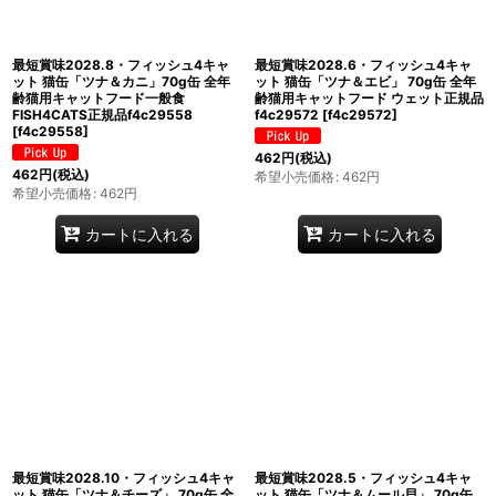
最短賞味2028.8・フィッシュ4キャ
最短賞味2028.6・フィッシュ4キャ
ット 猫缶「ツナ＆カニ」70g缶 全年
ット 猫缶「ツナ＆エビ」 70g缶 全年
齢猫用キャットフード一般食
齢猫用キャットフード ウェット正規品
FISH4CATS正規品f4c29558
f4c29572
[
f4c29572
]
[
f4c29558
]
462
円
(税込)
462
円
(税込)
希望小売価格
:
462
円
希望小売価格
:
462
円
カートに入れる
カートに入れる
最短賞味2028.10・フィッシュ4キャ
最短賞味2028.5・フィッシュ4キャ
ット 猫缶「ツナ＆チーズ」 70g缶 全
ット 猫缶「ツナ＆ムール貝」 70g缶