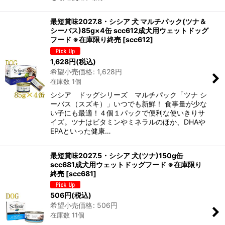
最短賞味2027.8・シシア 犬 マルチパック(ツナ＆
シーバス)85g×4缶 scc612成犬用ウェットドッグ
フード ※在庫限り終売
[
scc612
]
1,628
円
(税込)
希望小売価格
:
1,628
円
在庫数 1個
シシア ドッグシリーズ マルチパック「ツナ シ
ーバス（スズキ）」いつでも新鮮！ 食事量が少な
い子にも最適！４個１パックで便利な使いきりサ
イズ。ツナはビタミンやミネラルのほか、DHAや
EPAといった健康…
最短賞味2027.5・シシア 犬(ツナ)150g缶
scc681成犬用ウェットドッグフード ※在庫限り
終売
[
scc681
]
506
円
(税込)
希望小売価格
:
506
円
在庫数 11個