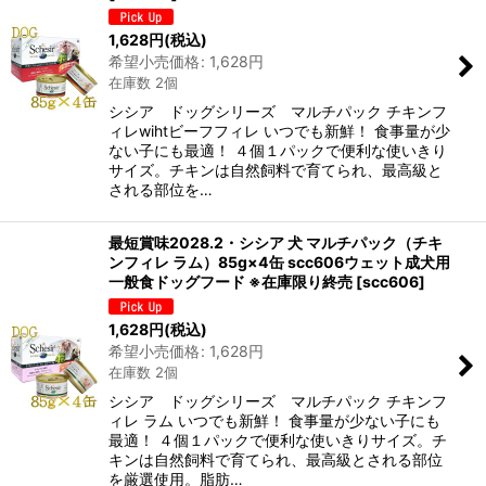
1,628
円
(税込)
希望小売価格
:
1,628
円
在庫数 2個
シシア ドッグシリーズ マルチパック チキンフ
ィレwihtビーフフィレ いつでも新鮮！ 食事量が少
ない子にも最適！ ４個１パックで便利な使いきり
サイズ。チキンは自然飼料で育てられ、最高級と
される部位を…
最短賞味2028.2・シシア 犬 マルチパック（チキ
ンフィレ ラム）85g×4缶 scc606ウェット成犬用
一般食ドッグフード ※在庫限り終売
[
scc606
]
1,628
円
(税込)
希望小売価格
:
1,628
円
在庫数 2個
シシア ドッグシリーズ マルチパック チキンフ
ィレ ラム いつでも新鮮！ 食事量が少ない子にも
最適！ ４個１パックで便利な使いきりサイズ。チ
キンは自然飼料で育てられ、最高級とされる部位
を厳選使用。脂肪…