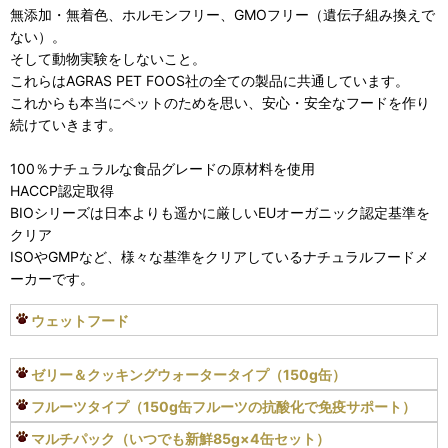
無添加・無着色、ホルモンフリー、GMOフリー（遺伝子組み換えで
ない）。
そして動物実験をしないこと。
これらはAGRAS PET FOOS社の全ての製品に共通しています。
これからも本当にペットのためを思い、安心・安全なフードを作り
続けていきます。
100％ナチュラルな食品グレードの原材料を使用
HACCP認定取得
BIOシリーズは日本よりも遥かに厳しいEUオーガニック認定基準を
クリア
ISOやGMPなど、様々な基準をクリアしているナチュラルフードメ
ーカーです。
ウェットフード
ゼリー＆クッキングウォータータイプ（150g缶）
フルーツタイプ（150g缶フルーツの抗酸化で免疫サポート）
マルチパック（いつでも新鮮85g×4缶セット）