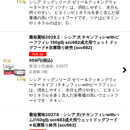
シシア ドッグシリーズ ゼリー＆クッキングウォ
ータータイプ（ツナ）は、消化しやすく、水分も
摂りやすい。 ビタミンやミネラルを多く含んだ栄
養価の高いウエットフードです。ツナはビタミン
やミネラルのほか、D…
最短賞味2028.2・シシア 犬 チキンフィレwithビ
ーフフィレ 150g缶 scc682成犬用ウェット ドッ
グフード※在庫限り終売
[
scc682
]
506
円
(税込)
希望小売価格
:
506
円
在庫数 3個
シシア ドッグシリーズ ゼリー＆クッキングウォ
ータータイプ（チキンフィレwithビーフフィレ）
は、消化しやすく、水分も摂りやすい。 ビタミン
やミネラルを多く含んだ栄養価の高いウエットフ
ードです。チキン…
最短賞味2027.8・シシア 犬(チキンフィレwithハ
ム)150g缶 scc683成犬用ウェットドッグフード
※在庫限り終売
[
scc683
]