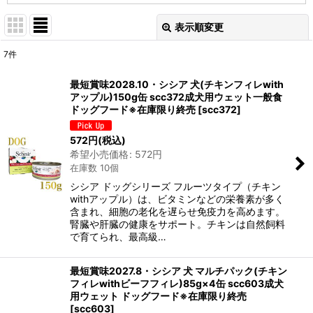
表示順変更
閉じる
7
件
表示数
:
最短賞味2028.10・シシア 犬(チキンフィレwith
アップル)150g缶 scc372成犬用ウェット一般食
在庫あり
ドッグフード※在庫限り終売
[
scc372
]
並び順
:
572
円
(税込)
希望小売価格
:
572
円
在庫数 10個
絞り込む
シシア ドッグシリーズ フルーツタイプ（チキン
withアップル）は、ビタミンなどの栄養素が多く
含まれ、細胞の老化を遅らせ免疫力を高めます。
腎臓や肝臓の健康をサポート。チキンは自然飼料
で育てられ、最高級…
最短賞味2027.8・シシア 犬 マルチパック(チキン
フィレwithビーフフィレ)85g×4缶 scc603成犬
用ウェット ドッグフード※在庫限り終売
[
scc603
]