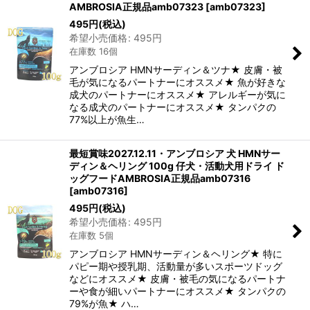
AMBROSIA正規品amb07323
[
amb07323
]
495
円
(税込)
希望小売価格
:
495
円
在庫数 16個
アンブロシア HMNサーディン＆ツナ★ 皮膚・被
毛が気になるパートナーにオススメ★ 魚が好きな
成犬のパートナーにオススメ★ アレルギーが気に
なる成犬のパートナーにオススメ★ タンパクの
77%以上が魚生…
最短賞味2027.12.11・アンブロシア 犬 HMNサー
ディン＆ヘリング 100g 仔犬・活動犬用ドライ ド
ッグフードAMBROSIA正規品amb07316
[
amb07316
]
495
円
(税込)
希望小売価格
:
495
円
在庫数 5個
アンブロシア HMNサーディン＆ヘリング★ 特に
パピー期や授乳期、活動量が多いスポーツドッグ
などにオススメ★ 皮膚・被毛の気になるパートナ
ーや食が細いパートナーにオススメ★ タンパクの
79%が魚★ ハ…