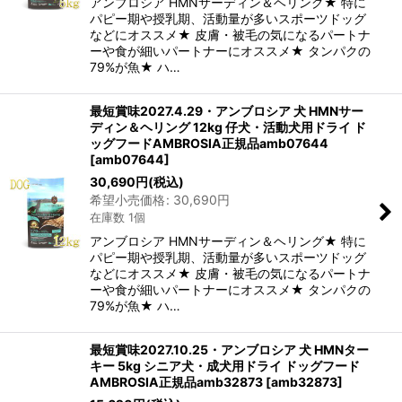
アンブロシア HMNサーディン＆ヘリング★ 特に
パピー期や授乳期、活動量が多いスポーツドッグ
などにオススメ★ 皮膚・被毛の気になるパートナ
ーや食が細いパートナーにオススメ★ タンパクの
79%が魚★ ハ…
最短賞味2027.4.29・アンブロシア 犬 HMNサー
ディン＆ヘリング 12kg 仔犬・活動犬用ドライ ド
ッグフードAMBROSIA正規品amb07644
[
amb07644
]
30,690
円
(税込)
希望小売価格
:
30,690
円
在庫数 1個
アンブロシア HMNサーディン＆ヘリング★ 特に
パピー期や授乳期、活動量が多いスポーツドッグ
などにオススメ★ 皮膚・被毛の気になるパートナ
ーや食が細いパートナーにオススメ★ タンパクの
79%が魚★ ハ…
最短賞味2027.10.25・アンブロシア 犬 HMNター
キー 5kg シニア犬・成犬用ドライ ドッグフード
AMBROSIA正規品amb32873
[
amb32873
]