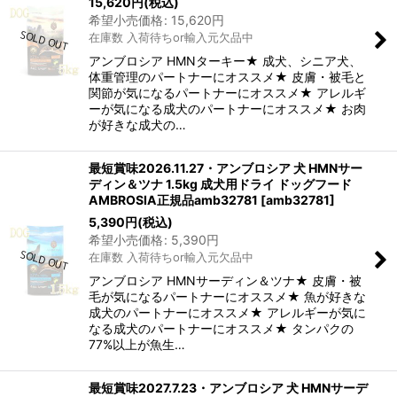
15,620
円
(税込)
希望小売価格
:
15,620
円
在庫数 入荷待ちor輸入元欠品中
アンブロシア HMNターキー★ 成犬、シニア犬、
体重管理のパートナーにオススメ★ 皮膚・被毛と
関節が気になるパートナーにオススメ★ アレルギ
ーが気になる成犬のパートナーにオススメ★ お肉
が好きな成犬の…
最短賞味2026.11.27・アンブロシア 犬 HMNサー
ディン＆ツナ 1.5kg 成犬用ドライ ドッグフード
AMBROSIA正規品amb32781
[
amb32781
]
5,390
円
(税込)
希望小売価格
:
5,390
円
在庫数 入荷待ちor輸入元欠品中
アンブロシア HMNサーディン＆ツナ★ 皮膚・被
毛が気になるパートナーにオススメ★ 魚が好きな
成犬のパートナーにオススメ★ アレルギーが気に
なる成犬のパートナーにオススメ★ タンパクの
77%以上が魚生…
最短賞味2027.7.23・アンブロシア 犬 HMNサーデ