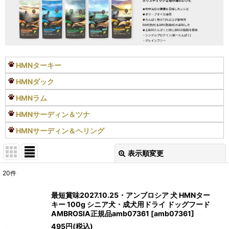
HMNターキー
HMNダック
HMNラム
HMNサーディン＆ツナ
HMNサーディン＆ヘリング
表示順変更
閉じる
20
件
表示数
:
最短賞味2027.10.25・アンブロシア 犬 HMNター
キー 100g シニア犬・成犬用ドライ ドッグフード
在庫あり
AMBROSIA正規品amb07361
[
amb07361
]
495
円
(税込)