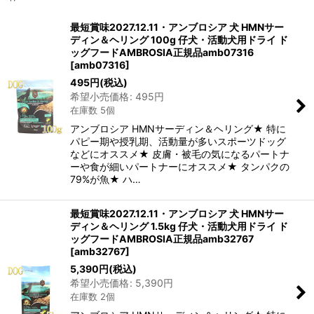
表示数
:
最短賞味2027.12.11・アンブロシア 犬 HMNサー
ディン＆ヘリング 100g 仔犬・活動犬用ドライ ド
在庫あり
ッグフードAMBROSIA正規品amb07316
[
amb07316
]
並び順
:
495
円
(税込)
希望小売価格
:
495
円
在庫数 5個
絞り込む
アンブロシア HMNサーディン＆ヘリング★ 特に
パピー期や授乳期、活動量が多いスポーツドッグ
などにオススメ★ 皮膚・被毛の気になるパートナ
ーや食が細いパートナーにオススメ★ タンパクの
79%が魚★ ハ…
最短賞味2027.12.11・アンブロシア 犬 HMNサー
ディン＆ヘリング 1.5kg 仔犬・活動犬用ドライ ド
ッグフードAMBROSIA正規品amb32767
[
amb32767
]
5,390
円
(税込)
希望小売価格
:
5,390
円
在庫数 2個