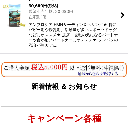
30,690
円
(税込)
希望小売価格
:
30,690
円
在庫数 1個
アンブロシア HMNサーディン＆ヘリング★ 特に
パピー期や授乳期、活動量が多いスポーツドッグ
などにオススメ★ 皮膚・被毛の気になるパートナ
ーや食が細いパートナーにオススメ★ タンパクの
79%が魚★ ハ…
新着情報 ＆ お知らせ
キャンペーン各種