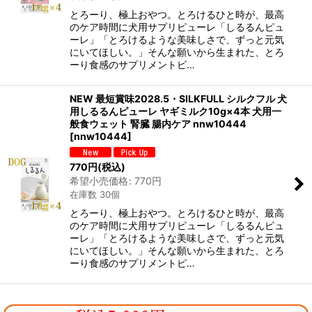
とろーり、極上おやつ。とろけるひと時が、最高
のケア時間に犬用サプリピューレ「しるるんピュ
ーレ」「とろけるような美味しさで、ずっと元気
にいてほしい。」そんな願いから生まれた、とろ
ーり食感のサプリメントピ…
NEW 最短賞味2028.5・SILKFULL シルクフル 犬
用しるるんピューレ ヤギミルク10g×4本 犬用一
般食ウェット 腎臓 腸内ケア nnw10444
[
nnw10444
]
770
円
(税込)
希望小売価格
:
770
円
在庫数 30個
とろーり、極上おやつ。とろけるひと時が、最高
のケア時間に犬用サプリピューレ「しるるんピュ
ーレ」「とろけるような美味しさで、ずっと元気
にいてほしい。」そんな願いから生まれた、とろ
ーり食感のサプリメントピ…