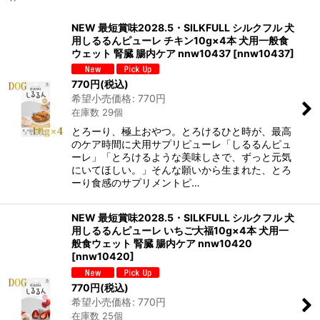
表示数
:
NEW 最短賞味2028.5・SILKFULL シルクフル 犬
用しるるんピューレ チキン10g×4本 犬用一般食
在庫あり
ウェット 腎臓 腸内ケア nnw10437
[
nnw10437
]
並び順
:
770
円
(税込)
希望小売価格
:
770
円
在庫数 29個
絞り込む
とろーり、極上おやつ。とろけるひと時が、最高
のケア時間に犬用サプリピューレ「しるるんピュ
ーレ」「とろけるような美味しさで、ずっと元気
にいてほしい。」そんな願いから生まれた、とろ
ーり食感のサプリメントピ…
NEW 最短賞味2028.5・SILKFULL シルクフル 犬
用しるるんピューレ いちご大福10g×4本 犬用一
般食ウェット 腎臓 腸内ケア nnw10420
[
nnw10420
]
770
円
(税込)
希望小売価格
:
770
円
在庫数 25個