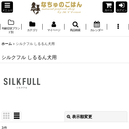
メニュー
カート
ログイン
年齢症状ブラン
カテゴリ
マイページ
商品検索
カレンダー
ド別
ホーム
>
シルクフル しるるん犬用
シルクフル しるるん犬用
表示順変更
閉じる
3
件