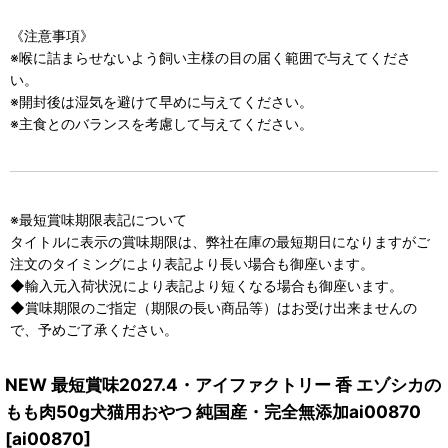
《注意事項》
※喉に詰まらせないよう飼い主様の目の届く範囲で与えてくださ
い。
※開封後は湿気を避けて早めに与えてください。
※主食とのバランスを考慮して与えてください。
※最短賞味期限表記について
タイトルに表示の賞味期限は、弊社在庫の最短期日になりますがご
注文のタイミングにより表記より長い場合も御座います。
◆輸入元入荷状況により表記より短くなる場合も御座います。
◆賞味期限のご指定（期限の長い商品等）はお受け出来ませんの
で、予めご了承ください。
NEW 最短賞味2027.4・アイファクトリー 香 エゾシカの
もも肉50g犬猫用おやつ 純国産・完全無添加ai00870
[
ai00870
]