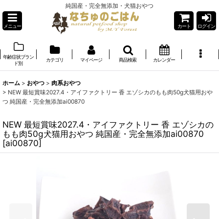
純国産・完全無添加・犬猫おやつ
メニュー
カート
ログイン
年齢症状ブラン
カテゴリ
マイページ
商品検索
カレンダー
ド別
ホーム
>
おやつ
>
肉系おやつ
>
NEW 最短賞味2027.4・アイファクトリー 香 エゾシカのもも肉50g犬猫用おや
つ 純国産・完全無添加ai00870
NEW 最短賞味2027.4・アイファクトリー 香 エゾシカの
もも肉50g犬猫用おやつ 純国産・完全無添加ai00870
[
ai00870
]