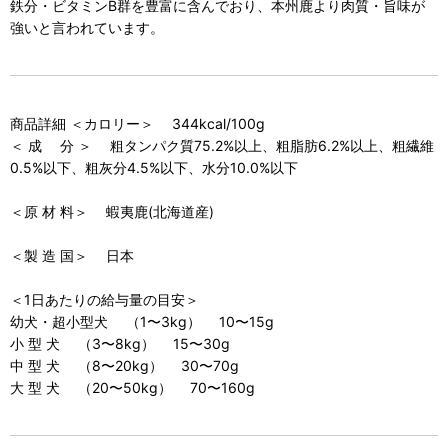
鉄分・ビタミンB群を豊富に含んでおり、本州鹿より肉質・旨味が
強いと言われています。
商品詳細 ＜カロリー＞ 344kcal/100g
＜ 成 分 ＞ 粗タンパク質75.2%以上、粗脂肪6.2%以上、粗繊維
0.5%以下、粗灰分4.5%以下、水分10.0%以下
＜原 材 料＞ 蝦夷鹿(北海道産)
＜製 造 国＞ 日本
＜1日あたりの給与量の目安＞
幼犬・超小型犬 （1〜3kg） 10〜15g
小 型 犬 （3〜8kg） 15〜30g
中 型 犬 （8〜20kg） 30〜70g
大 型 犬 （20〜50kg） 70〜160g