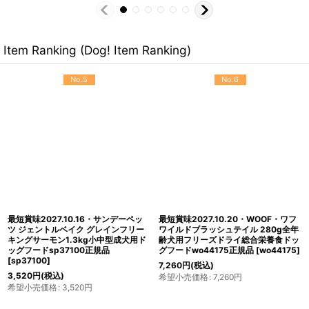
Item Ranking (Dog! Item Ranking)
No.5
No.6
最短賞味2027.10.16・サンデーペッ
最短賞味2027.10.20・WOOF・ワフ
ツ ジェントルベイク グレインフリー
ワイルドブラッシュテイル 280g全年
キングサーモン1.3kg小中型成犬用ド
齢犬用フリーズドライ総合栄養食ドッ
ッグフードsp37100正規品
グフードwo44175正規品
[
wo44175
]
[
sp37100
]
7,260
円
(税込)
3,520
円
(税込)
希望小売価格
:
7,260
円
希望小売価格
:
3,520
円