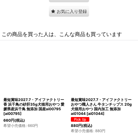
お気に入り登録
この商品を買った人は、こんな商品も買っています
最短賞味2027.5・アイファクトリー
最短賞味2027.6・アイファクトリー
香 きびなご 160g 犬猫用おやつ・国
香 かつおビッツ 50g犬猫用おやつ 国
産・無添加 ai00832
[
ai00832
]
産 無添加ai00788
[
ai00788
]
1,980
円
(税込)
660
円
(税込)
希望小売価格
:
1,980
円
希望小売価格
:
660
円