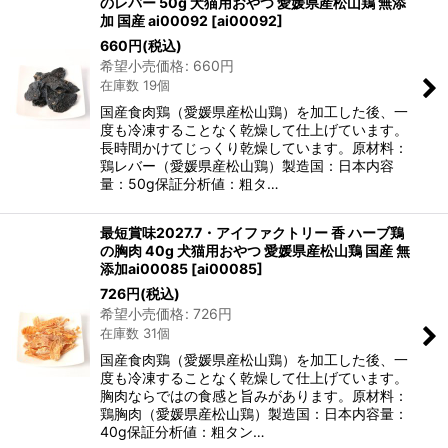
のレバー 50g 犬猫用おやつ 愛媛県産松山鶏 無添
加 国産 ai00092
[
ai00092
]
660
円
(税込)
希望小売価格
:
660
円
在庫数 19個
国産食肉鶏（愛媛県産松山鶏）を加工した後、一
度も冷凍することなく乾燥して仕上げています。
長時間かけてじっくり乾燥しています。原材料：
鶏レバー（愛媛県産松山鶏）製造国：日本内容
量：50g保証分析値：粗タ…
最短賞味2027.7・アイファクトリー 香 ハーブ鶏
の胸肉 40g 犬猫用おやつ 愛媛県産松山鶏 国産 無
添加ai00085
[
ai00085
]
726
円
(税込)
希望小売価格
:
726
円
在庫数 31個
国産食肉鶏（愛媛県産松山鶏）を加工した後、一
度も冷凍することなく乾燥して仕上げています。
胸肉ならではの食感と旨みがあります。原材料：
鶏胸肉（愛媛県産松山鶏）製造国：日本内容量：
40g保証分析値：粗タン…