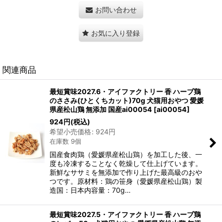
お問い合わせ
お気に入り登録
関連商品
最短賞味2027.6・アイファクトリー 香 ハーブ鶏
のささみ(ひとくちカット)70g 犬猫用おやつ 愛媛
県産松山鶏 無添加 国産ai00054
[
ai00054
]
924
円
(税込)
希望小売価格
:
924
円
在庫数 9個
国産食肉鶏（愛媛県産松山鶏）を加工した後、一
度も冷凍することなく乾燥して仕上げています。
新鮮なササミを無添加で作り上げた最高級のおや
つです。原材料：鶏の笹身（愛媛県産松山鶏）製
造国：日本内容量：70g…
最短賞味2027.5・アイファクトリー 香 ハーブ鶏