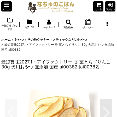
メニュー
カート
ログイン
年齢症状ブラン
カテゴリ
マイページ
商品検索
カレンダー
ド別
ホーム
>
おやつ
>
その他クッキー・スティックなどのおやつ
>
最短賞味2027.1・アイファクトリー 香 葉とらずりんご 30g 犬用おやつ 無添加
国産 ai00382
最短賞味2027.1・アイファクトリー 香 葉とらずりんご
30g 犬用おやつ 無添加 国産 ai00382
[
ai00382
]