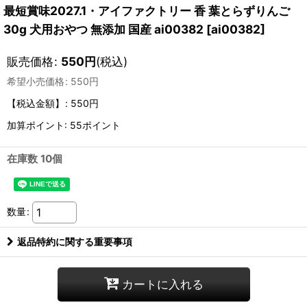
最短賞味2027.1・アイファクトリー 香 葉とらずりんご
30g 犬用おやつ 無添加 国産 ai00382
[
ai00382
]
販売価格
:
550
円
(税込)
希望小売価格
:
550
円
【税込金額】
:
550円
加算ポイント: 55ポイント
在庫数 10個
数量
:
返品特約に関する重要事項
カートに入れる