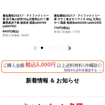
最短賞味2027.5・アイファクトリー
最短賞味2027.6・アイファクトリー
香 きびなご 160g 犬猫用おやつ・国
香 かつおビッツ 50g犬猫用おやつ 国
産・無添加 ai00832
[
ai00832
]
産 無添加ai00788
[
ai00788
]
1,980
円
(税込)
660
円
(税込)
希望小売価格
:
1,980
円
希望小売価格
:
660
円
新着情報 ＆ お知らせ