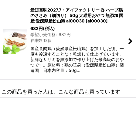
最短賞味2027.7・アイファクトリー 香 ハーブ鶏
のささみ（細切り） 50g 犬猫用おやつ 無添加 国
産 愛媛県産松山鶏 ai00030
[
ai00030
]
682
円
(税込)
希望小売価格
:
682
円
在庫数 18個
国産食肉鶏（愛媛県産松山鶏）を加工した後、一
度も冷凍することなく乾燥して仕上げています。
新鮮なササミを無添加で作り上げた最高級のおや
つです。原材料：鶏の笹身（愛媛県産松山鶏）製
造国：日本内容量：50g…
この商品を買った人は、こんな商品も買っています