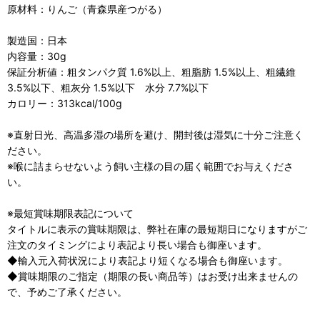
原材料：りんご（青森県産つがる）
製造国：日本
内容量：30g
保証分析値：粗タンパク質 1.6%以上、粗脂肪 1.5%以上、粗繊維
3.5%以下、粗灰分 1.5%以下 水分 7.7%以下
カロリー：313kcal/100g
※直射日光、高温多湿の場所を避け、開封後は湿気に十分ご注意く
ださい。
※喉に詰まらせないよう飼い主様の目の届く範囲でお与えくださ
い。
※最短賞味期限表記について
タイトルに表示の賞味期限は、弊社在庫の最短期日になりますがご
注文のタイミングにより表記より長い場合も御座います。
◆輸入元入荷状況により表記より短くなる場合も御座います。
◆賞味期限のご指定（期限の長い商品等）はお受け出来ませんの
で、予めご了承ください。