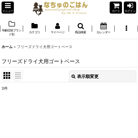
メニュー
カート
ログイン
年齢症状ブラン
カテゴリ
マイページ
商品検索
カレンダー
ド別
ホーム
>
フリーズドライ犬用ゴートベース
フリーズドライ犬用ゴートベース
表示順変更
閉じる
3
件
表示数
:
在庫あり
並び順
: