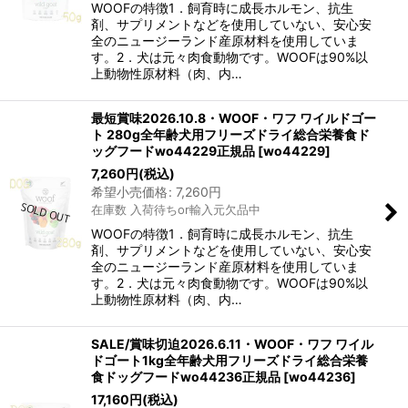
絞り込む
WOOFの特徴1．飼育時に成長ホルモン、抗生
剤、サプリメントなどを使用していない、安心安
全のニュージーランド産原材料を使用していま
す。2．犬は元々肉食動物です。WOOFは90%以
上動物性原材料（肉、内…
最短賞味2026.10.8・WOOF・ワフ ワイルドゴー
ト 280g全年齢犬用フリーズドライ総合栄養食ド
ッグフードwo44229正規品
[
wo44229
]
7,260
円
(税込)
希望小売価格
:
7,260
円
在庫数 入荷待ちor輸入元欠品中
WOOFの特徴1．飼育時に成長ホルモン、抗生
剤、サプリメントなどを使用していない、安心安
全のニュージーランド産原材料を使用していま
す。2．犬は元々肉食動物です。WOOFは90%以
上動物性原材料（肉、内…
SALE/賞味切迫2026.6.11・WOOF・ワフ ワイル
ドゴート1kg全年齢犬用フリーズドライ総合栄養
食ドッグフードwo44236正規品
[
wo44236
]
17,160
円
(税込)