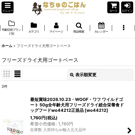
メニュー
カート
ログイン
年齢症状ブラン
カテゴリ
マイページ
商品検索
カレンダー
ド別
ホーム
>
フリーズドライ犬用ゴートベース
フリーズドライ犬用ゴートベース
表示順変更
閉じる
3
件
表示数
:
最短賞味2026.10.23・WOOF・ワフ ワイルドゴ
ート 50g全年齢犬用フリーズドライ総合栄養食ド
在庫あり
ッグフードwo44212正規品
[
wo44212
]
1,760
円
(税込)
並び順
:
希望小売価格
:
1,760
円
在庫数 入荷待ちor輸入元欠品中