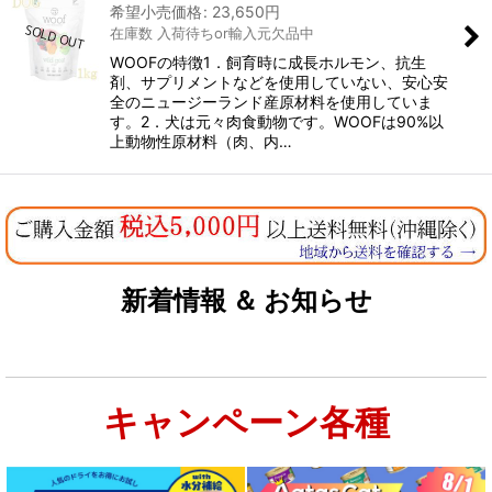
希望小売価格
:
23,650
円
在庫数 入荷待ちor輸入元欠品中
WOOFの特徴1．飼育時に成長ホルモン、抗生
剤、サプリメントなどを使用していない、安心安
全のニュージーランド産原材料を使用していま
す。2．犬は元々肉食動物です。WOOFは90%以
上動物性原材料（肉、内…
新着情報 ＆ お知らせ
キャンペーン各種