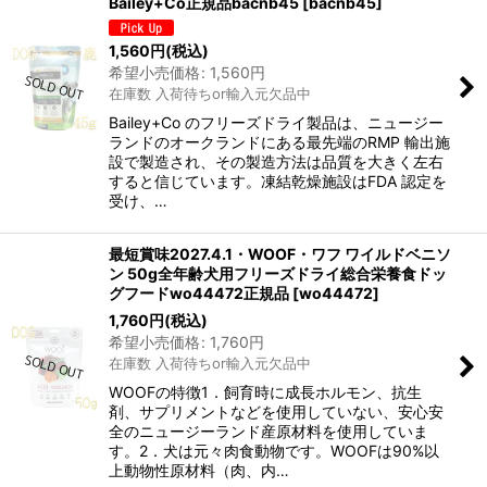
Bailey+Co正規品bacnb45
[
bacnb45
]
1,560
円
(税込)
希望小売価格
:
1,560
円
在庫数 入荷待ちor輸入元欠品中
Bailey+Co のフリーズドライ製品は、ニュージー
ランドのオークランドにある最先端のRMP 輸出施
設で製造され、その製造方法は品質を大きく左右
すると信じています。凍結乾燥施設はFDA 認定を
受け、…
最短賞味2027.4.1・WOOF・ワフ ワイルドベニソ
ン 50g全年齢犬用フリーズドライ総合栄養食ドッ
グフードwo44472正規品
[
wo44472
]
1,760
円
(税込)
希望小売価格
:
1,760
円
在庫数 入荷待ちor輸入元欠品中
WOOFの特徴1．飼育時に成長ホルモン、抗生
剤、サプリメントなどを使用していない、安心安
全のニュージーランド産原材料を使用していま
す。2．犬は元々肉食動物です。WOOFは90%以
上動物性原材料（肉、内…