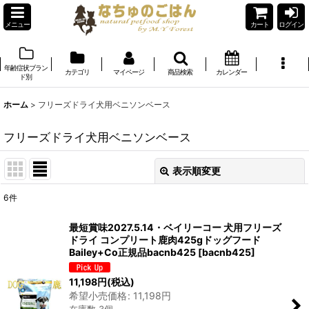
メニュー
カート
ログイン
年齢症状ブラン
カテゴリ
マイページ
商品検索
カレンダー
ド別
ホーム
>
フリーズドライ犬用ベニソンベース
フリーズドライ犬用ベニソンベース
表示順変更
閉じる
6
件
表示数
:
最短賞味2027.5.14・ベイリーコー 犬用フリーズ
ドライ コンプリート鹿肉425gドッグフード
在庫あり
Bailey+Co正規品bacnb425
[
bacnb425
]
並び順
:
11,198
円
(税込)
希望小売価格
:
11,198
円