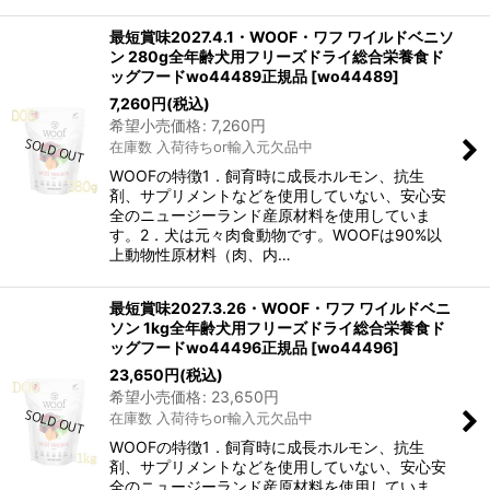
最短賞味2027.4.1・WOOF・ワフ ワイルドベニソ
ン 280g全年齢犬用フリーズドライ総合栄養食ド
ッグフードwo44489正規品
[
wo44489
]
7,260
円
(税込)
希望小売価格
:
7,260
円
在庫数 入荷待ちor輸入元欠品中
WOOFの特徴1．飼育時に成長ホルモン、抗生
剤、サプリメントなどを使用していない、安心安
全のニュージーランド産原材料を使用していま
す。2．犬は元々肉食動物です。WOOFは90%以
上動物性原材料（肉、内…
最短賞味2027.3.26・WOOF・ワフ ワイルドベニ
ソン 1kg全年齢犬用フリーズドライ総合栄養食ド
ッグフードwo44496正規品
[
wo44496
]
23,650
円
(税込)
希望小売価格
:
23,650
円
在庫数 入荷待ちor輸入元欠品中
WOOFの特徴1．飼育時に成長ホルモン、抗生
剤、サプリメントなどを使用していない、安心安
全のニュージーランド産原材料を使用していま