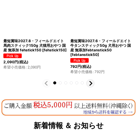
最短賞味2027.6・フィールドエイト
最短賞味2027.8・フィールドエイト
サーモンダイス50ｇ犬用おやつ 国産
地鶏レバービッツ50g 犬用おやつ 国
無添加 fesdice50
[
fesdice50
]
産 無添加fecleverb50
[
fecleverb50
]
660
円
(税込)
440
円
(税込)
希望小売価格
:
660
円
希望小売価格
:
440
円
新着情報 ＆ お知らせ