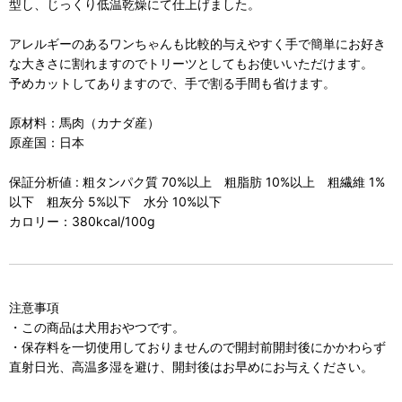
型し、じっくり低温乾燥にて仕上げました。
アレルギーのあるワンちゃんも比較的与えやすく手で簡単にお好き
な大きさに割れますのでトリーツとしてもお使いいただけます。
予めカットしてありますので、手で割る手間も省けます。
原材料：馬肉（カナダ産）
原産国：日本
保証分析値 : 粗タンパク質 70%以上 粗脂肪 10%以上 粗繊維 1%
以下 粗灰分 5%以下 水分 10%以下
カロリー：380kcal/100g
注意事項
・この商品は犬用おやつです。
・保存料を一切使用しておりませんので開封前開封後にかかわらず
直射日光、高温多湿を避け、開封後はお早めにお与えください。