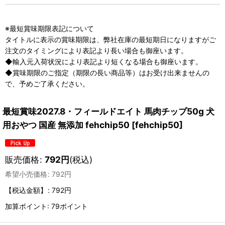
※最短賞味期限表記について
タイトルに表示の賞味期限は、弊社在庫の最短期日になりますがご
注文のタイミングにより表記より長い場合も御座います。
◆輸入元入荷状況により表記より短くなる場合も御座います。
◆賞味期限のご指定（期限の長い商品等）はお受け出来ませんの
で、予めご了承ください。
最短賞味2027.8・フィールドエイト 馬肉チップ50g 犬
用おやつ 国産 無添加 fehchip50
[
fehchip50
]
販売価格
:
792
円
(税込)
希望小売価格
:
792
円
【税込金額】
:
792円
加算ポイント: 79ポイント