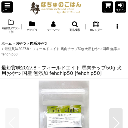
メニュー
カート
ログイン
年齢症状ブラン
カテゴリ
マイページ
商品検索
カレンダー
ド別
ホーム
>
おやつ
>
肉系おやつ
>
最短賞味2027.8・フィールドエイト 馬肉チップ50g 犬用おやつ 国産 無添加
fehchip50
最短賞味2027.8・フィールドエイト 馬肉チップ50g 犬
用おやつ 国産 無添加 fehchip50
[
fehchip50
]