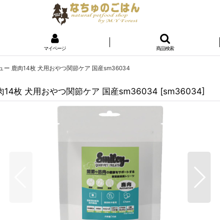
マイページ
商品検索
ュー 鹿肉14枚 犬用おやつ関節ケア 国産sm36034
肉14枚 犬用おやつ関節ケア 国産sm36034
[
sm36034
]