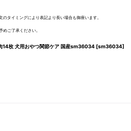
文のタイミングにより表記より長い場合も御座います。
予めご了承ください。
肉14枚 犬用おやつ関節ケア 国産sm36034
[
sm36034
]