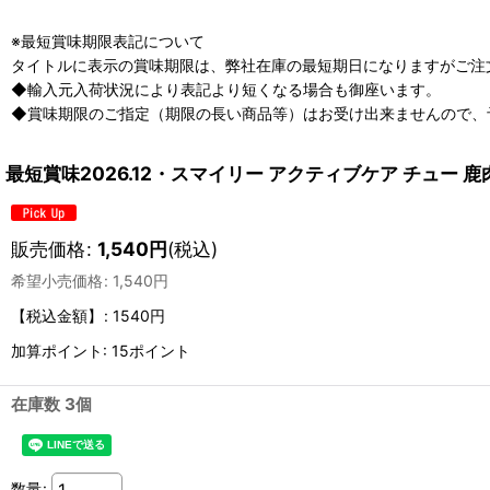
※最短賞味期限表記について
タイトルに表示の賞味期限は、弊社在庫の最短期日になりますがご注
◆輸入元入荷状況により表記より短くなる場合も御座います。
◆賞味期限のご指定（期限の長い商品等）はお受け出来ませんので、
最短賞味2026.12・スマイリー アクティブケア チュー 鹿
販売価格
:
1,540
円
(税込)
希望小売価格
:
1,540
円
【税込金額】
:
1540円
加算ポイント: 15ポイント
在庫数 3個
数量
: