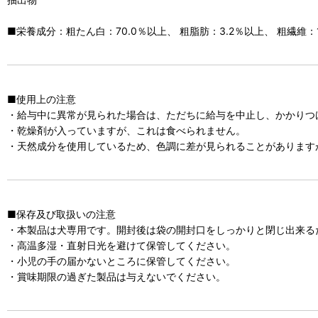
■栄養成分：粗たん白：70.0％以上、 粗脂肪：3.2％以上、 粗繊維：1.0
■使用上の注意
・給与中に異常が見られた場合は、ただちに給与を中止し、かかりつ
・乾燥剤が入っていますが、これは食べられません。
・天然成分を使用しているため、色調に差が見られることがあります
■保存及び取扱いの注意
・本製品は犬専用です。開封後は袋の開封口をしっかりと閉じ出来る
・高温多湿・直射日光を避けて保管してください。
・小児の手の届かないところに保管してください。
・賞味期限の過ぎた製品は与えないでください。