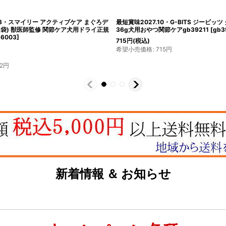
.18・スマイリー アクティブケア まぐろデ
最短賞味2027.10・G-BITS ジービッツ
0g×3袋) 獣医師監修 関節ケア犬用ドライ正規
36g犬用おやつ関節ケアgb39211
[
gb3
6003
]
715
円
(税込)
希望小売価格
:
715
円
2
円
新着情報 ＆ お知らせ