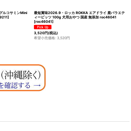
 グルコサミンMini
最短賞味2026.9・ロッカ ROKKA エアドライ 鹿バラエテ
9211
]
ィービッツ 100g 犬用おやつ 国産 無添加 roc46041
[
roc46041
]
3,520
円
(税込)
希望小売価格
:
3,520
円