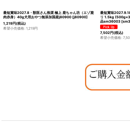
最短賞味2027.8・獣医さん推奨 極上 鹿ちゃん坊（エゾ鹿
最短賞味2027.9
肉赤身）40g犬用おやつ無添加国産j80900
[
j80900
]
リ 1.5kg (50
品sm36003
[
sm3
1,219
円
(税込)
希望小売価格
:
1,219
円
7,502
円
(税込)
希望小売価格
:
7,50