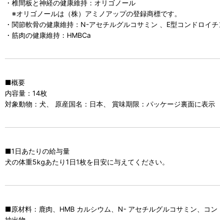
・椎間板と神経の健康維持：オリゴノール
※オリゴノールは（株）アミノアップの登録商標です。
・関節軟骨の健康維持：N-アセチルグルコサミン 、E型コンドロイチ
・筋肉の健康維持：HMBCa
■概要
内容量：14枚
対象動物：犬、 原産国名：日本、 賞味期限：パッケージ裏面に表示
■1日あたりの給与量
犬の体重5kgあたり1日1枚を目安に与えてください。
■原材料：鹿肉、HMB カルシウム、N- アセチルグルコサミン、
抽出物