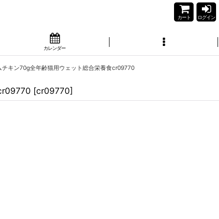
カート
ログイン
カレンダー
チキン70g全年齢猫用ウェット総合栄養食cr09770
09770
[
cr09770
]