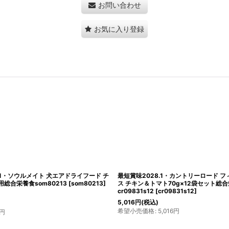
お問い合わせ
お気に入り登録
7・カントリーロード フィーラインアドバン
最短賞味2027.11・カントリーロード 
ブル70g成猫シニア猫用 総合栄養食
50g成猫シニア猫用 総合栄養食cr1324
7
]
495
円
(税込)
希望小売価格
:
495
円
円