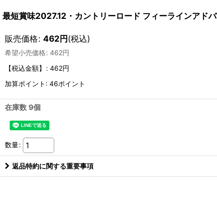
最短賞味2027.12・カントリーロード フィーラインアドバ
販売価格
:
462
円
(税込)
希望小売価格
:
462
円
【税込金額】
:
462円
加算ポイント: 46ポイント
在庫数 9個
数量
:
返品特約に関する重要事項