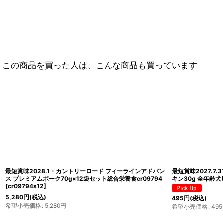
この商品を買った人は、こんな商品も買っています
最短賞味2027.3・カントリーロード フィーラインアドバン
最短賞味2027.
ス プレミアムポーク70g全年齢猫用ウェット総合栄養食
ス チキン&ベジタ
cr09794
[
cr09794
]
cr09817
[
cr0981
462
円
(税込)
440
円
(税込)
希望小売価格
:
462
円
希望小売価格
:
440