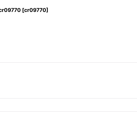
09770
[
cr09770
]