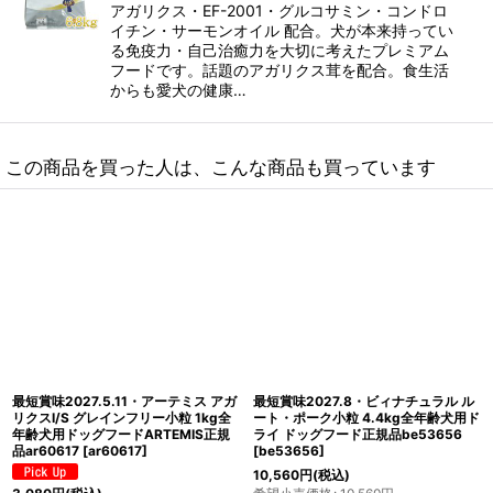
アガリクス・EF-2001・グルコサミン・コンドロ
イチン・サーモンオイル 配合。犬が本来持ってい
る免疫力・自己治癒力を大切に考えたプレミアム
フードです。話題のアガリクス茸を配合。食生活
からも愛犬の健康…
この商品を買った人は、こんな商品も買っています
最短賞味2027.9.7・アーテミス 犬 ア
最短賞味2027.5.11・アーテミス アガ
ガリクスI S 小粒 1kg 全年齢ドッグフ
リクスI/S グレインフリー小粒 3kg全
ード正規品ar66451
[
ar66451
]
年齢犬用ドッグフードARTEMIS正規
品ar60624
[
ar60624
]
2,420
円
(税込)