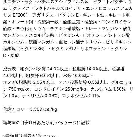
ルニチン・ラクトバチルスアシドフィルス菌・ビフィドバクテリウ
ム ラクティス・ラクトバチルスロイテリ・エンテロコッカスフェカ
リス EF2001・アガリクス・ビタミン E・キレート鉄・キレート亜
鉛・キレート銅・硫酸第一鉄・硫酸亜鉛・硫酸銅・コンドロイチン
硫酸・ヨウ化カリウム・チアミン硝酸塩・キレートマンガン・酸化
マンガン・アスコルビン酸・ビタミンA・ビオチン・パントテン酸
カルシウム・硫酸マンガン・亜セレン酸ナトリウム・ピリドキシン
塩酸塩（ビタミンB6）・ビタミンB12・リボフラビン・ビタミン
D・葉酸
成分表：粗タンパク質 24.0%以上、粗脂肪 14.0%以上、粗繊維
4.0%以下、粗灰分 6.0%以下、水分 10.0%以下
オメガ6脂肪酸 3.05%以上、オメガ3脂肪酸 0.5%以上、グルコサミ
ン 750mg/kg、コンドロイチン 250mg/kg、カルシウム 1.50%、リ
ン 1.0%、ナトリウム 0.36%、マグネシウム 0.11%
代謝カロリー 3,589kcal/kg
給与量の目安(1日あたり)はパッケージに記載
※最短賞味期限表記について