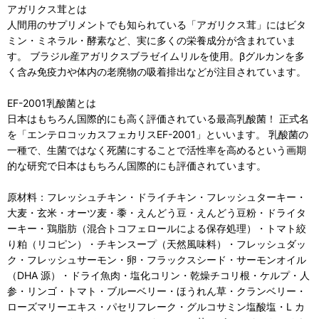
アガリクス茸とは
人間用のサプリメントでも知られている「アガリクス茸」にはビタ
ミン・ミネラル・酵素など、実に多くの栄養成分が含まれていま
す。 ブラジル産アガリクスブラゼイムリルを使用。βグルカンを多
く含み免疫力や体内の老廃物の吸着排出などが注目されています。
EF-2001乳酸菌とは
日本はもちろん国際的にも高く評価されている最高乳酸菌！ 正式名
を「エンテロコッカスフェカリスEF-2001」といいます。 乳酸菌の
一種で、生菌ではなく死菌にすることで活性率を高めるという画期
的な研究で日本はもちろん国際的にも評価されています。
原材料：フレッシュチキン・ドライチキン・フレッシュターキー・
大麦・玄米・オーツ麦・黍・えんどう豆・えんどう豆粉・ドライタ
ーキー・鶏脂肪（混合トコフェロールによる保存処理）・トマト絞
り粕（リコピン）・チキンスープ（天然風味料）・フレッシュダッ
ク・フレッシュサーモン・卵・フラックスシード・サーモンオイル
（DHA 源）・ドライ魚肉・塩化コリン・乾燥チコリ根・ケルプ・人
参・リンゴ・トマト・ブルーベリー・ほうれん草・クランベリー・
ローズマリーエキス・パセリフレーク・グルコサミン塩酸塩・L カ