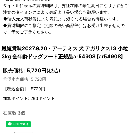
タイトルに表示の賞味期限は、弊社在庫の最短期日になりますがご
注文のタイミングにより表記より長い場合も御座います。
◆輸入元入荷状況により表記より短くなる場合も御座います。
◆賞味期限のご指定（期限の長い商品等）はお受け出来ませんの
で、予めご了承ください。
最短賞味2027.9.26・アーテミス 犬 アガリクスI S 小粒
3kg 全年齢ドッグフード正規品ar54908
[
ar54908
]
販売価格
:
5,720
円
(税込)
希望小売価格
:
5,720
円
【税込金額】
:
5720円
加算ポイント: 286ポイント
在庫数 3個