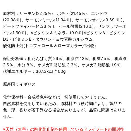
原材料：サーモン(27.25％)、ポテト(21.45％)、エンドウ
(20.98％)、サーモンミール(11.94％)、サーモンオイル(9.69 ％ )、
ビートファイバー(4.33 ％ )、ビール酵母(2.16％)、サンフラワーオ
イル(1.30％)、※ビタミン＆ミネラル(0.9％)※ビタミンA・ビタミン
D3・ビタミンE・タウリン・ヨウ素酸カルシウム
酸化防止剤(トコフェロール＆ローズカラー抽出物)
保証分析値：粗たんぱく質 26％、粗脂肪 12％、粗灰7.5％、粗繊維
2.5％、水分 8％、オメガ6 脂肪酸 3.3％、オメガ3 脂肪酸 1.9％
代謝エネルギー：367.3kcal/100g
原産国：イギリス
化学保存料・合成着色料などは一切使用しておりません。
自然素材を使用しているため、原材料の収穫時期により、製品の
色、形、香りが若干異なる場合がありますが、品質に問題はありま
せん。
※天然（無害）の酸化防止剤を使用しているドライフードの開封後