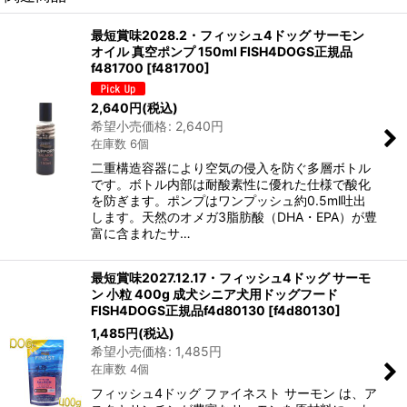
最短賞味2028.2・フィッシュ4ドッグ サーモン
オイル 真空ポンプ 150ml FISH4DOGS正規品
f481700
[
f481700
]
2,640
円
(税込)
希望小売価格
:
2,640
円
在庫数 6個
二重構造容器により空気の侵入を防ぐ多層ボトル
です。ボトル内部は耐酸素性に優れた仕様で酸化
を防ぎます。ポンプはワンプッシュ約0.5ml吐出
します。天然のオメガ3脂肪酸（DHA・EPA）が豊
富に含まれたサ…
最短賞味2027.12.17・フィッシュ4ドッグ サーモ
ン 小粒 400g 成犬シニア犬用ドッグフード
FISH4DOGS正規品f4d80130
[
f4d80130
]
1,485
円
(税込)
希望小売価格
:
1,485
円
在庫数 4個
フィッシュ4ドッグ ファイネスト サーモン は、ア