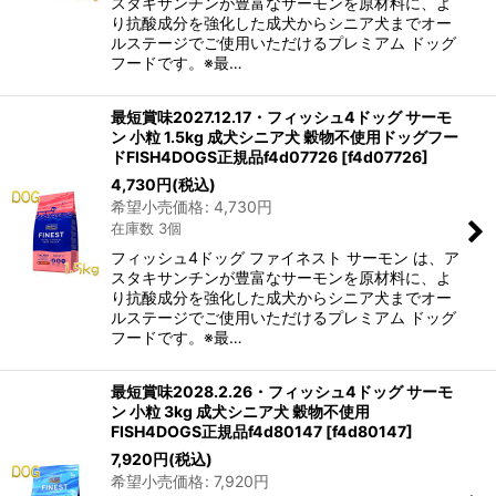
スタキサンチンが豊富なサーモンを原材料に、よ
り抗酸成分を強化した成犬からシニア犬までオー
ルステージでご使用いただけるプレミアム ドッグ
フードです。※最…
最短賞味2027.12.17・フィッシュ4ドッグ サーモ
ン 小粒 1.5kg 成犬シニア犬 穀物不使用ドッグフー
ドFISH4DOGS正規品f4d07726
[
f4d07726
]
4,730
円
(税込)
希望小売価格
:
4,730
円
在庫数 3個
フィッシュ4ドッグ ファイネスト サーモン は、ア
スタキサンチンが豊富なサーモンを原材料に、よ
り抗酸成分を強化した成犬からシニア犬までオー
ルステージでご使用いただけるプレミアム ドッグ
フードです。※最…
最短賞味2028.2.26・フィッシュ4ドッグ サーモ
ン 小粒 3kg 成犬シニア犬 穀物不使用
FISH4DOGS正規品f4d80147
[
f4d80147
]
7,920
円
(税込)
希望小売価格
:
7,920
円