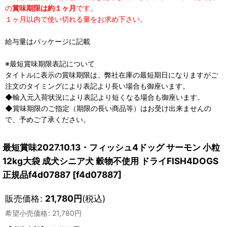
の
賞味期限は約１ヶ月
です。
１ヶ月以内で使い切れる量をお求め下さい。
給与量はパッケージに記載
※最短賞味期限表記について
タイトルに表示の賞味期限は、弊社在庫の最短期日になりますがご
注文のタイミングにより表記より長い場合も御座います。
◆輸入元入荷状況により表記より短くなる場合も御座います。
◆賞味期限のご指定（期限の長い商品等）はお受け出来ませんの
で、予めご了承ください。
最短賞味2027.10.13・フィッシュ4ドッグ サーモン 小粒
12kg大袋 成犬シニア犬 穀物不使用 ドライFISH4DOGS
正規品f4d07887
[
f4d07887
]
販売価格
:
21,780
円
(税込)
希望小売価格
:
21,780
円