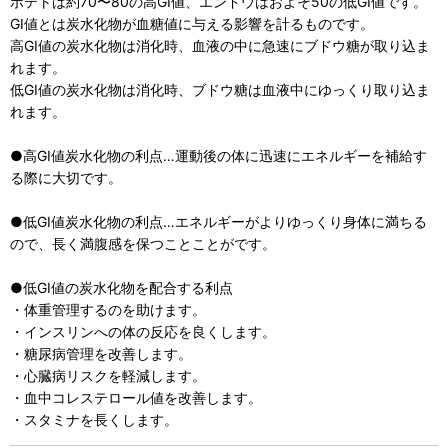
ポテトは約70〜80の高GI値、エンドウはおよそ50の低GI値です。
GI値とは炭水化物が血糖値に与える影響を計るものです。
高GI値の炭水化物は消化時、血液の中に急速にブドウ糖が取り込ま
れます。
低GI値の炭水化物は消化時、ブドウ糖は血液中にゆっくり取り込ま
れます。
●高GI値炭水化物の利点…運動後の体に迅速にエネルギーを補給す
る際に大切です。
●低GI値炭水化物の利点…エネルギーがよりゆっくり身体に満ちる
ので、長く満腹感を保つことことがです。
●低GI値の炭水化物を配合する利点
・体重管理するのを助けます。
・インスリンへの体の反応を良くします。
・糖尿病管理を改善します。
・心臓病リスクを軽減します。
・血中コレステロール値を改善します。
・スタミナを長くします。