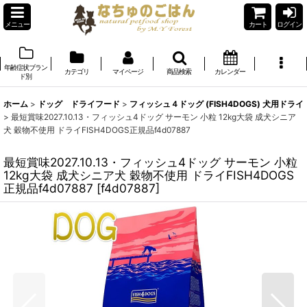
メニュー
カート
ログイン
年齢症状ブラン
カテゴリ
マイページ
商品検索
カレンダー
ド別
ホーム
>
ドッグ ドライフード
>
フィッシュ４ドッグ (FISH4DOGS) 犬用ドライ
>
最短賞味2027.10.13・フィッシュ4ドッグ サーモン 小粒 12kg大袋 成犬シニア
犬 穀物不使用 ドライFISH4DOGS正規品f4d07887
最短賞味2027.10.13・フィッシュ4ドッグ サーモン 小粒
12kg大袋 成犬シニア犬 穀物不使用 ドライFISH4DOGS
正規品f4d07887
[
f4d07887
]