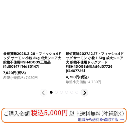
最短賞味2027.12.17・フィッシュ4ド
最短賞味2027.4.29・フィッシュ4ド
ッグ サーモン 小粒 400g 成犬シニア
ッグ サーモン 大粒 3kg成犬シニア犬
犬用ドッグフードFISH4DOGS正規品
用グレインフリー ドッグフード
f4d80130
[
f4d80130
]
FISH4DOGS正規品f4d80062
[
f4d80062
]
1,485
円
(税込)
7,920
円
(税込)
希望小売価格
:
1,485
円
希望小売価格
:
7,920
円