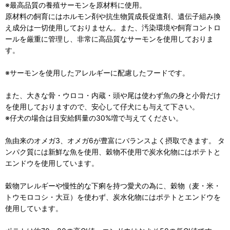
※最高品質の養殖サーモンを原材料に使用。
原材料の飼育にはホルモン剤や抗生物質成長促進剤、遺伝子組み換
え成分は一切使用しておりません。また、汚染環境や飼育コントロ
ールを厳重に管理し、非常に高品質なサーモンを使用しておりま
す。
※サーモンを使用したアレルギーに配慮したフードです。
また、大きな骨・ウロコ・内蔵・頭や尾は使わず魚の身と小骨だけ
を使用しておりますので、安心して仔犬にも与えて下さい。
※仔犬の場合は目安給餌量の30%増で与えてください。
魚由来のオメガ3、オメガ6が豊富にバランスよく摂取できます。 タ
ンパク質には新鮮な魚を使用、穀物不使用で炭水化物にはポテトと
エンドウを使用しています。
穀物アレルギーや慢性的な下痢を持つ愛犬の為に、穀物（麦・米・
トウモロコシ・大豆）を使わず、炭水化物にはポテトとエンドウを
使用しています。