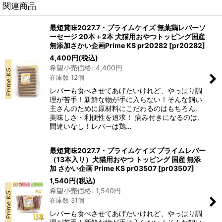
関連商品
最短賞味2027.7・プライムケイズ 無薬鶏レバーソ
ーセージ 20本＋2本 犬猫用おやつトッピング国産
無添加さかい企画Prime KS pr20282
[
pr20282
]
4,400
円
(税込)
希望小売価格
:
4,400
円
在庫数 12個
レバーも食べさせてあげたいけれど、やっぱり調
理が苦手！新鮮な物が手に入らない！そんな飼い
主さんのために原材料にこだわるのはもちろん、
美味しさ・利便性を追求！ 病み付きになるのは、
間違いなし！レバーは鶏…
最短賞味2027.7・プライムケイズ プライムレバー
（13本入り）犬猫用おやつ トッピング 国産 無添
加 さかい企画 Prime KS pr03507
[
pr03507
]
1,540
円
(税込)
希望小売価格
:
1,540
円
在庫数 31個
レバーも食べさせてあげたいけれど、やっぱり調