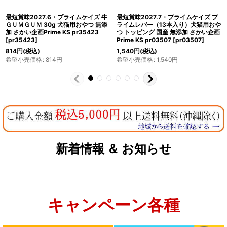
最短賞味2027.5・プライムケイズ プ
最短賞味2027.6・プライムケイズ プ
ライムレバー（6本入り）犬猫用おや
ライムチーズとレバーMixパック 各8
つ 国産 無添加 さかい企画 Prime KS
本/犬猫用おやつPrime KSさかい企画
pr03491
[
pr03491
]
pr32316/3231
[
pr32316
]
770
円
(税込)
2,068
円
(税込)
希望小売価格
:
770
円
希望小売価格
:
2,068
円
新着情報 ＆ お知らせ
キャンペーン各種