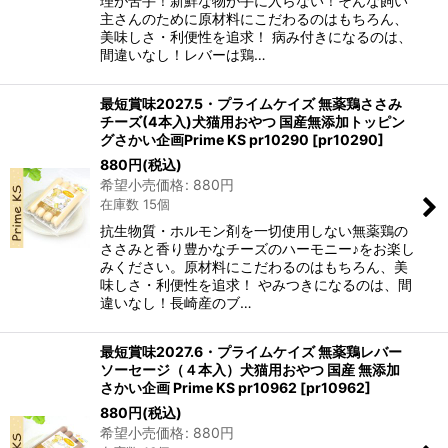
理が苦手！新鮮な物が手に入らない！そんな飼い
主さんのために原材料にこだわるのはもちろん、
美味しさ・利便性を追求！ 病み付きになるのは、
間違いなし！レバーは鶏…
最短賞味2027.5・プライムケイズ 無薬鶏ささみ
チーズ(4本入)犬猫用おやつ 国産無添加トッピン
グさかい企画Prime KS pr10290
[
pr10290
]
880
円
(税込)
希望小売価格
:
880
円
在庫数 15個
抗生物質・ホルモン剤を一切使用しない無薬鶏の
ささみと香り豊かなチーズのハーモニー♪をお楽し
みください。原材料にこだわるのはもちろん、美
味しさ・利便性を追求！ やみつきになるのは、間
違いなし！長崎産のブ…
最短賞味2027.6・プライムケイズ 無薬鶏レバー
ソーセージ（４本入）犬猫用おやつ 国産 無添加
さかい企画 Prime KS pr10962
[
pr10962
]
880
円
(税込)
希望小売価格
:
880
円