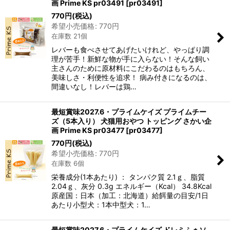
画 Prime KS pr03491
[
pr03491
]
770
円
(税込)
希望小売価格
:
770
円
在庫数 21個
レバーも食べさせてあげたいけれど、やっぱり調
理が苦手！新鮮な物が手に入らない！そんな飼い
主さんのために原材料にこだわるのはもちろん、
美味しさ・利便性を追求！ 病み付きになるのは、
間違いなし！レバーは鶏…
最短賞味2027.6・プライムケイズ プライムチー
ズ（5本入り） 犬猫用おやつ トッピング さかい企
画 Prime KS pr03477
[
pr03477
]
770
円
(税込)
希望小売価格
:
770
円
在庫数 6個
栄養成分(1本あたり) ： タンパク質 2.1ｇ、脂質
2.04ｇ、灰分 0.3g エネルギー（Kcal） 34.8Kcal
原産国：日本（加工：北海道）給餌量の目安/1日
あたり小型犬：1本中型犬：1…
最短賞味2027.6・プライムケイズ ドレミふぁソ