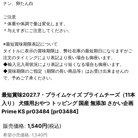
ナン、卵たん白
ご注意
＊体重や体調で量は変化します。
＊与えすぎにご注意してください。
※最短賞味期限表記について
タイトルに表示の賞味期限は、弊社在庫の最短期日になりますがご
注文のタイミングにより表記より長い場合も御座います。
◆輸入元入荷状況により表記より短くなる場合も御座います。
◆賞味期限のご指定（期限の長い商品等）はお受け出来ませんの
で、予めご了承ください。
最短賞味2027.7・プライムケイズ プライムチーズ（11本
入り） 犬猫用おやつ トッピング 国産 無添加 さかい企画
Prime KS pr03484
[
pr03484
]
販売価格
:
1,540
円
(税込)
希望小売価格
:
1,540
円