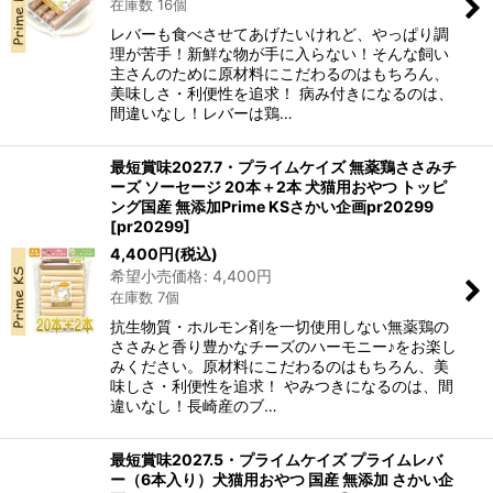
在庫数 16個
レバーも食べさせてあげたいけれど、やっぱり調
理が苦手！新鮮な物が手に入らない！そんな飼い
主さんのために原材料にこだわるのはもちろん、
美味しさ・利便性を追求！ 病み付きになるのは、
間違いなし！レバーは鶏…
最短賞味2027.7・プライムケイズ 無薬鶏ささみチ
ーズ ソーセージ 20本＋2本 犬猫用おやつ トッピ
ング国産 無添加Prime KSさかい企画pr20299
[
pr20299
]
4,400
円
(税込)
希望小売価格
:
4,400
円
在庫数 7個
抗生物質・ホルモン剤を一切使用しない無薬鶏の
ささみと香り豊かなチーズのハーモニー♪をお楽し
みください。原材料にこだわるのはもちろん、美
味しさ・利便性を追求！ やみつきになるのは、間
違いなし！長崎産のブ…
最短賞味2027.5・プライムケイズ プライムレバ
ー（6本入り）犬猫用おやつ 国産 無添加 さかい企