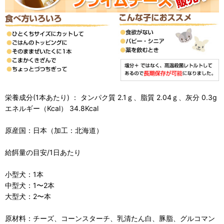
栄養成分(1本あたり) ： タンパク質 2.1ｇ、脂質 2.04ｇ、灰分 0.3g
エネルギー（Kcal） 34.8Kcal
原産国：日本（加工：北海道）
給餌量の目安/1日あたり
小型犬：1本
中型犬：1〜2本
大型犬：2〜本
原材料：チーズ、コーンスターチ、乳清たん白、豚脂、グルコマン