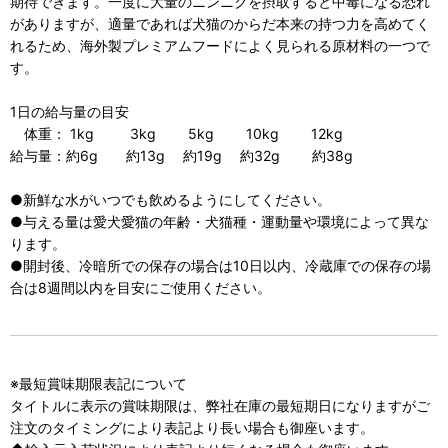
期待できます。一度に大量のニンニクを摂取すると中毒になる恐れ
がありますが、適量であれば犬猫のからだ本来の持つ力を高めてく
れるため、海外製プレミアムフードによく見られる原材料の一つで
す。
1日の給与量の目安
体重： 1kg 3kg 5kg 10kg 12kg
給与量：約6g 約13g 約19g 約32g 約38g
●新鮮な水がいつでも飲めるようにしてください。
●与える量は愛犬愛猫の年齢・犬猫種・運動量や環境によって異な
ります。
●開封後、冷暗所での保存の場合は10日以内、冷蔵庫での保存の場
合は8週間以内を目安にご使用ください。
※最短賞味期限表記について
タイトルに表示の賞味期限は、弊社在庫の最短期日になりますがご
注文のタイミングにより表記より長い場合も御座います。