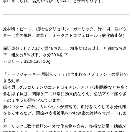
事に育てられ、品質や信頼性が高いことが分かります。
原材料：ビーフ、植物性グリセリン、ガーリック、緑イ貝、鹿パウ
ダー（鹿の尻尾、鹿茸）、ミックストコフェロール（酸化防止剤）
保証成分：粗たんぱく質48％以上、粗脂肪10％以上、粗繊維2％以
下、粗灰分8％以下、水分20％以下
カロリー：320kcal/100g
「ビーフジャーキー 股関節ケア」に含まれるサプリメントの期待で
きる効果
緑イ貝…グルコサミンやコンドロイチン、オメガ3脂肪酸などを多く
含む緑イ貝は、関節ケアに非常に効果的なうえ、必須アミノ酸や多
くのミネラル類を含んでいます。
鹿パウダー…鉄分、カルシウムが豊富で、血行を良くして水分代謝
を良くするなど、関節や皮膚被毛を含む健康の維持をサポートしま
す。
ガーリック…数十種類のイオウ化合物を含み、多様な効果・効能が