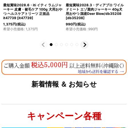
最短賞味2028.5.19・iti イティ ドッ
最短賞味2028.9・iti イティ ビーフジ
グ ラム＆ベニソンディナー 200g全年
ャーキー 腸内ケア 100g 犬用おやつ
齢犬用ドッグフード正規品it47890
ジャーキー ヘルスケアトリーツ 正規
[
it47890
]
品 it47753
[
it47753
]
1,980
円
(税込)
1,375
円
(税込)
希望小売価格
:
1,980
円
希望小売価格
:
1,375
円
新着情報 ＆ お知らせ
キャンペーン各種