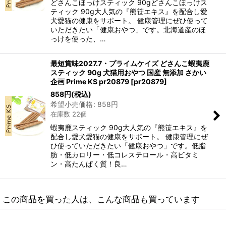
どさんこほっけスティック 90gどさんこほっけス
ティック 90g大人気の『熊笹エキス』を配合し愛
犬愛猫の健康をサポート。 健康管理にぜひ使って
いただきたい「健康おやつ」です。北海道産のほ
っけを使った、…
最短賞味2027.7・プライムケイズ どさんこ蝦夷鹿
スティック 90g 犬猫用おやつ 国産 無添加 さかい
企画 Prime KS pr20879
[
pr20879
]
858
円
(税込)
希望小売価格
:
858
円
在庫数 22個
蝦夷鹿スティック 90g大人気の『熊笹エキス』を
配合し愛犬愛猫の健康をサポート。 健康管理にぜ
ひ使っていただきたい「健康おやつ」です。低脂
肪・低カロリー・低コレステロール・高ビタミ
ン・高たんぱく質！良…
この商品を買った人は、こんな商品も買っています