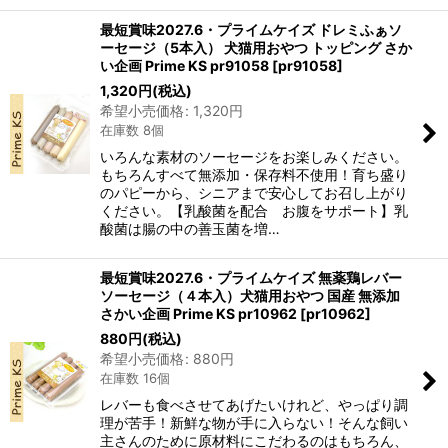
最短賞味2027.6・プライムケイズ ドレミふぁソ
ーセージ（5本入） 犬猫用おやつ トッピング さか
い企画 Prime KS pr91058
[
pr91058
]
1,320
円
(税込)
希望小売価格
:
1,320
円
在庫数 8個
いろんな素材のソーセージをお楽しみください。
もちろんすべて無添加・保存料不使用！育ち盛り
のパピーから、シニアまで安心してお召し上がり
ください。【乳酸菌を配合 お腹をサポート】乳
酸菌は腸の中の善玉菌を増…
最短賞味2027.6・プライムケイズ 無薬鶏レバー
ソーセージ（４本入）犬猫用おやつ 国産 無添加
さかい企画 Prime KS pr10962
[
pr10962
]
880
円
(税込)
希望小売価格
:
880
円
在庫数 16個
レバーも食べさせてあげたいけれど、やっぱり調
理が苦手！新鮮な物が手に入らない！そんな飼い
主さんのために原材料にこだわるのはもちろん、