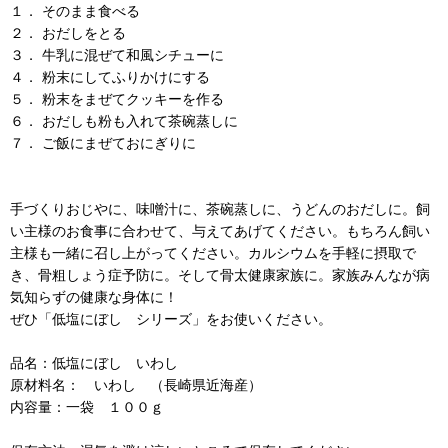
１． そのまま食べる
２． おだしをとる
３． 牛乳に混ぜて和風シチューに
４． 粉末にしてふりかけにする
５． 粉末をまぜてクッキーを作る
６． おだしも粉も入れて茶碗蒸しに
７． ご飯にまぜておにぎりに
手づくりおじやに、味噌汁に、茶碗蒸しに、うどんのおだしに。飼
い主様のお食事に合わせて、与えてあげてください。もちろん飼い
主様も一緒に召し上がってください。カルシウムを手軽に摂取で
き、骨粗しょう症予防に。そして骨太健康家族に。家族みんなが病
気知らずの健康な身体に！
ぜひ「低塩にぼし シリーズ」をお使いください。
品名：低塩にぼし いわし
原材料名： いわし （長崎県近海産）
内容量：一袋 １００ｇ