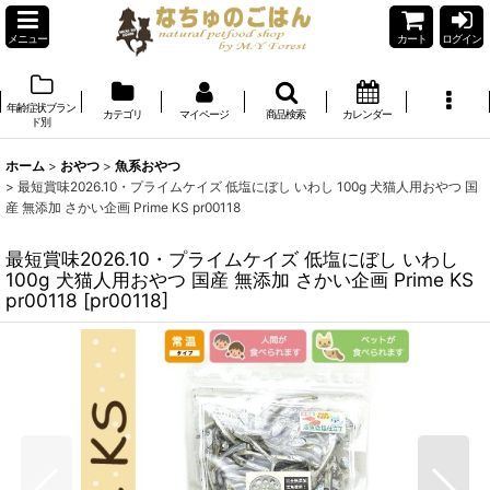
メニュー
カート
ログイン
年齢症状ブラン
カテゴリ
マイページ
商品検索
カレンダー
ド別
ホーム
>
おやつ
>
魚系おやつ
>
最短賞味2026.10・プライムケイズ 低塩にぼし いわし 100g 犬猫人用おやつ 国
産 無添加 さかい企画 Prime KS pr00118
最短賞味2026.10・プライムケイズ 低塩にぼし いわし
100g 犬猫人用おやつ 国産 無添加 さかい企画 Prime KS
pr00118
[
pr00118
]