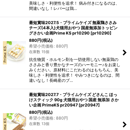
美味しさ・利便性を追求！ 病み付きになるのは、
間違いなし！レバーは鶏…
最短賞味2027.5・プライムケイズ 無薬鶏ささみ
チーズ(4本入)犬猫用おやつ 国産無添加トッピン
グさかい企画Prime KS pr10290
[
pr10290
]
880
円
(税込)
希望小売価格
:
880
円
在庫数 15個
抗生物質・ホルモン剤を一切使用しない無薬鶏の
ささみと香り豊かなチーズのハーモニー♪をお楽し
みください。原材料にこだわるのはもちろん、美
味しさ・利便性を追求！ やみつきになるのは、間
違いなし！長崎産のブ…
最短賞味2027.7・プライムケイズ どさんこ ほっ
けスティック 90g 犬猫用おやつ 国産 無添加 さか
い企画 PrimeKS pr20947
[
pr20947
]
880
円
(税込)
希望小売価格
:
880
円
在庫数 13個