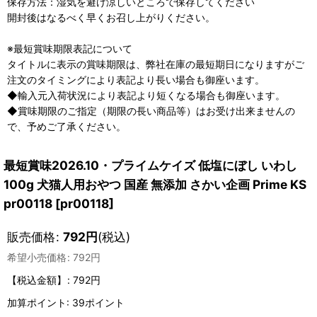
保存方法：湿気を避け涼しいところで保存してください
開封後はなるべく早くお召し上がりください。
※最短賞味期限表記について
タイトルに表示の賞味期限は、弊社在庫の最短期日になりますがご
注文のタイミングにより表記より長い場合も御座います。
◆輸入元入荷状況により表記より短くなる場合も御座います。
◆賞味期限のご指定（期限の長い商品等）はお受け出来ませんの
で、予めご了承ください。
最短賞味2026.10・プライムケイズ 低塩にぼし いわし
100g 犬猫人用おやつ 国産 無添加 さかい企画 Prime KS
pr00118
[
pr00118
]
販売価格
:
792
円
(税込)
希望小売価格
:
792
円
【税込金額】
:
792円
加算ポイント: 39ポイント