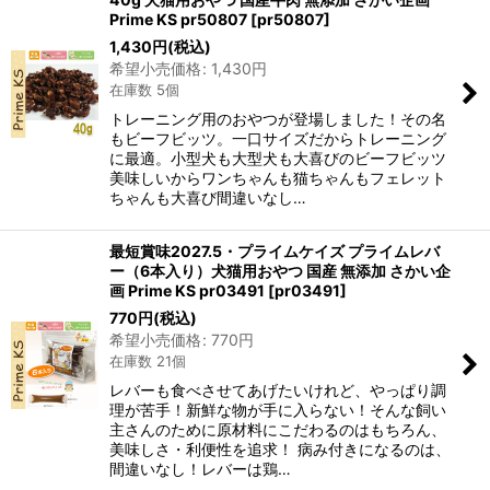
Prime KS pr50807
[
pr50807
]
1,430
円
(税込)
希望小売価格
:
1,430
円
在庫数 5個
トレーニング用のおやつが登場しました！その名
もビーフビッツ。一口サイズだからトレーニング
に最適。小型犬も大型犬も大喜びのビーフビッツ
美味しいからワンちゃんも猫ちゃんもフェレット
ちゃんも大喜び間違いなし…
最短賞味2027.5・プライムケイズ プライムレバ
ー（6本入り）犬猫用おやつ 国産 無添加 さかい企
画 Prime KS pr03491
[
pr03491
]
770
円
(税込)
希望小売価格
:
770
円
在庫数 21個
レバーも食べさせてあげたいけれど、やっぱり調
理が苦手！新鮮な物が手に入らない！そんな飼い
主さんのために原材料にこだわるのはもちろん、
美味しさ・利便性を追求！ 病み付きになるのは、
間違いなし！レバーは鶏…