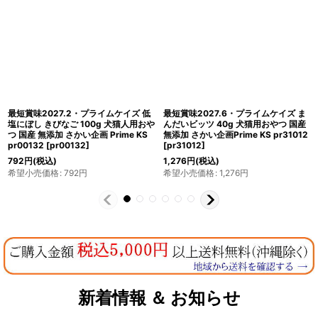
最短賞味2027.6・プライムケイズ ビ
最短賞味2027.7・プライムケイズ カ
ーフビッツ 40g 犬猫用おやつ 国産牛
ンガルービッツ 40g 犬猫用おやつ 国
肉 無添加 さかい企画 Prime KS
産 無添加 さかい企画 Prime KS
pr50807
[
pr50807
]
pr31050
[
pr31050
]
1,430
円
(税込)
1,089
円
(税込)
希望小売価格
:
1,430
円
希望小売価格
:
1,089
円
新着情報 ＆ お知らせ