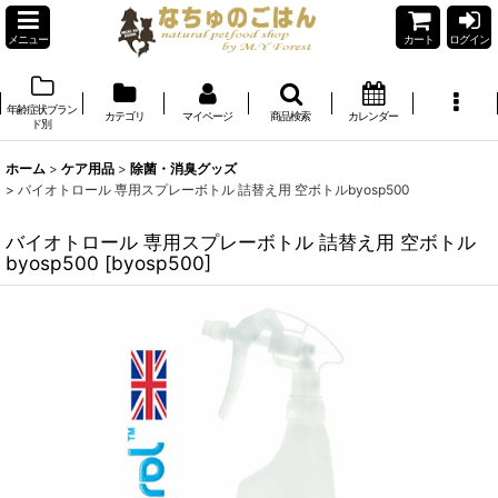
メニュー
カート
ログイン
年齢症状ブラン
カテゴリ
マイページ
商品検索
カレンダー
ド別
ホーム
>
ケア用品
>
除菌・消臭グッズ
>
バイオトロール 専用スプレーボトル 詰替え用 空ボトルbyosp500
バイオトロール 専用スプレーボトル 詰替え用 空ボトル
byosp500
[
byosp500
]