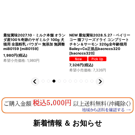
最短賞味2027.10・ミルク本舗 オラン
NEW 最短賞味2028.5.27・ベイリー
ダ産100％奇跡のヤギミルク 100g 犬
コー 猫フリーズドライ コンプリート
猫用 全脂粉乳 パウダー 無添加 無調整
チキン＆サーモン 320g全年齢猫用
mi80159
[
mi80159
]
Bailey+Co正規品bacnccs320
[
bacnccs320
]
1,980
円
(税込)
希望小売価格
:
1,980
円
7,326
円
(税込)
希望小売価格
:
7,326
円
新着情報 ＆ お知らせ