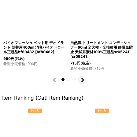
バイオトロール サーフェスサニタイザ
自然流 トリートメント コンディショ
ー 濃縮8倍希釈 500ml 正規品
ナー300ml 全犬種・全猫種用 静電気
byo81502
[
byo81502
]
防止 天然系素材100%正規品sr05340
[
sr05340
]
4,180
円
(税込)
2,640
円
(税込)
希望小売価格
:
4,180
円
希望小売価格
:
2,640
円
Item Ranking (Cat! Item Ranking)
No.5
No.6