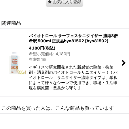
お気に入り登録
関連商品
バイオトロール サーフェスサニタイザー 濃縮8倍
希釈 500ml 正規品byo81502
[
byo81502
]
4,180
円
(税込)
希望小売価格
:
4,180
円
在庫数 1個
イギリスで研究開発された新感覚の除菌・抗菌
剤・消臭剤のバイオトロールサニタイザー！！バ
イオトロール サニタイザー濃縮タイプは、希釈
によって様々なシーンで使用でき、職場・生活環
境を病原菌・悪臭から守りま…
この商品を買った人は、こんな商品も買っています