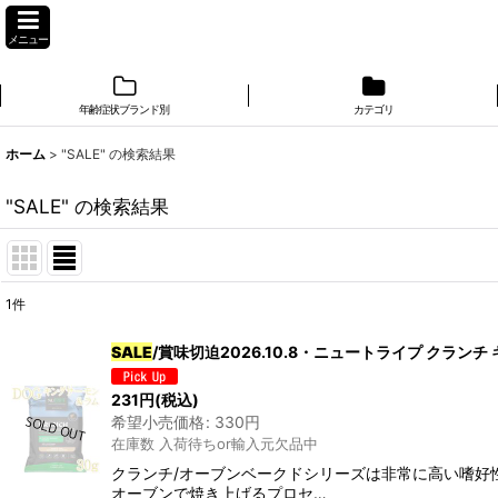
メニュー
年齢症状ブランド別
カテゴリ
ホーム
>
"SALE"
の
検索結果
"SALE"
の
検索結果
1
件
商品検索
:
SALE
/賞味切迫2026.10.8・ニュートライプ クラン
表示数
:
231
円
(税込)
希望小売価格
:
330
円
在庫あり
在庫数 入荷待ちor輸入元欠品中
クランチ/オーブンベークドシリーズは非常に高い嗜好
並び順
:
オーブンで焼き上げるプロセ…