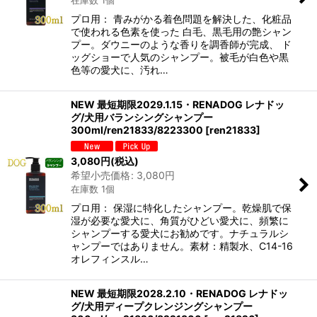
在庫数 1個
並び順
:
プロ用： 青みがかる着色問題を解決した、化粧品
で使われる色素を使った 白毛、黒毛用の艶シャン
絞り込む
プー。ダウニーのような香りを調香師が完成、 ド
ッグショーで人気のシャンプー。被毛が白色や黒
色等の愛犬に、汚れ…
NEW 最短期限2029.1.15・RENADOG レナドッ
グ/犬用バランシングシャンプー
300ml/ren21833/8223300
[
ren21833
]
3,080
円
(税込)
希望小売価格
:
3,080
円
在庫数 1個
プロ用： 保湿に特化したシャンプー。乾燥肌で保
湿が必要な愛犬に、角質がひどい愛犬に、頻繁に
シャンプーする愛犬にお勧めです。ナチュラルシ
ャンプーではありません。素材：精製水、C14-16
オレフィンスル…
NEW 最短期限2028.2.10・RENADOG レナドッ
グ/犬用ディープクレンジングシャンプー