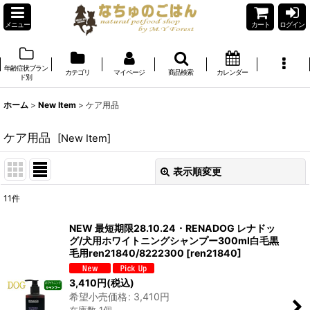
メニュー
カート
ログイン
年齢症状ブラン
カテゴリ
マイページ
商品検索
カレンダー
ド別
ホーム
>
New Item
>
ケア用品
ケア用品
[
New Item
]
表示順変更
閉じる
11
件
サブカテゴリ
:
NEW 最短期限28.10.24・RENADOG レナドッ
グ/犬用ホワイトニングシャンプー300ml白毛黒
表示数
:
毛用ren21840/8222300
[
ren21840
]
在庫あり
3,410
円
(税込)
希望小売価格
:
3,410
円