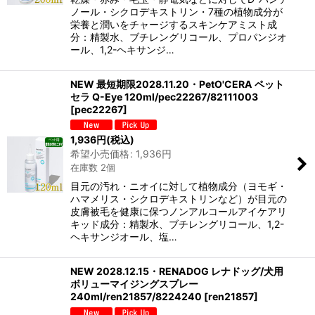
ノール・シクロデキストリン・7種の植物成分が
栄養と潤いをチャージするスキンケアミスト成
分：精製水、ブチレングリコール、プロパンジオ
ール、1,2-ヘキサンジ…
NEW 最短期限2028.11.20・PetO'CERA ペット
セラ Q-Eye 120ml/pec22267/82111003
[
pec22267
]
1,936
円
(税込)
希望小売価格
:
1,936
円
在庫数 2個
目元の汚れ・ニオイに対して植物成分（ヨモギ・
ハマメリス・シクロデキストリンなど）が目元の
皮膚被毛を健康に保つノンアルコールアイケアリ
キッド成分：精製水、ブチレングリコール、1,2-
ヘキサンジオール、塩…
NEW 2028.12.15・RENADOG レナドッグ/犬用
ボリューマイジングスプレー
240ml/ren21857/8224240
[
ren21857
]