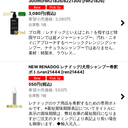
300ml/ren21826/8221300
[
ren21826
]
3,080
円
(税込)
希望小売価格
:
3,080
円
在庫数 1個
プロ用 ：レナドッグといえばこれ！を指すほど韓
国サロンでは超メジャーシャンプー。汚れ・ニオ
イにアプローチするベーシッククレンジングシャ
ンプー。ナチュラルシャンプーではありません。
素材：精製水、ラウレス…
NEW RENADOG レナドッグ/犬用シャンプー希釈
ボトルren21444
[
ren21444
]
550
円
(税込)
希望小売価格
:
550
円
在庫数 1個
レナドッグのケア用品を希釈するための専用ボト
ルです。※最短賞味期限表記についてタイトルに
表示の賞味期限は、弊社在庫の最短期日になりま
すがご注文のタイミングにより表記より長い場合
も御座います。◆輸入元入…