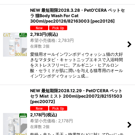
NEW 最短期限2028.3.28・PetO'CERA ペットセ
ラ 猫Body Wash For Cat
300ml/pec20126/82163003
[
pec20126
]
2,783
円
(税込)
希望小売価格
:
2,783
円
在庫数 2個
愛猫用オールインワンボディウォッシュ猫の大好
きなマタタビ・キャットニップエキスで入浴時間
をストレスフリーに。アルギニン・ヒアルロン
酸・セラミドが肌に潤いを与える猫専用のオール
インワンボディウォッシュ成…
NEW 最短期限2028.12.29・PetO'CERA ペット
セラ Mist ミスト 200ml/pec20072/82151503
[
pec20072
]
2,178
円
(税込)
希望小売価格
:
2,178
円
在庫数 2個
乾燥・赤み・毛玉・静電気などに対してD-パンテ