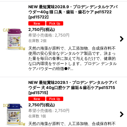
NEW 最短賞味2028.9・プロデン デンタルケアパ
ウダー40g 猫 口臭・歯垢・歯石ケア pd15722
[
pd15722
]
2,750
円
(税込)
希望小売価格
:
2,750
円
在庫数 2個
天然の海藻が原料で、人工添加物、合成保存料不
使用の安心安全なデンタルケア製品です。決まっ
た量を毎日の食事に加えて与えるだけで、健康的
な口内環境をサポートします。プロデン デンタル
ケアパウダーの特徴●P…
NEW 最短賞味2029.1・プロデン デンタルケアパ
ウダー 犬 40g口腔ケア 歯垢＆歯石ケアpd15715
[
pd15715
]
2,750
円
(税込)
希望小売価格
:
2,750
円
在庫数 1個
天然の海藻が原料で、人工添加物、合成保存料不