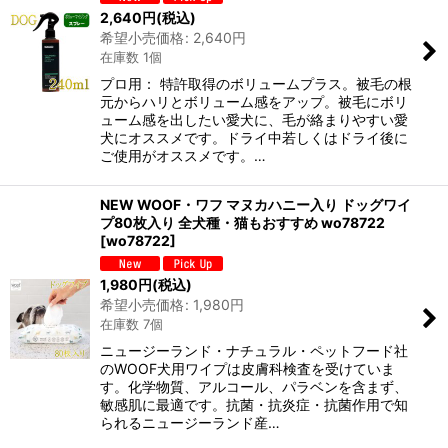
2,640
円
(税込)
希望小売価格
:
2,640
円
在庫数 1個
プロ用： 特許取得のボリュームプラス。被毛の根
元からハリとボリューム感をアップ。被毛にボリ
ューム感を出したい愛犬に、毛が絡まりやすい愛
犬にオススメです。ドライ中若しくはドライ後に
ご使用がオススメです。…
NEW WOOF・ワフ マヌカハニー入り ドッグワイ
プ80枚入り 全犬種・猫もおすすめ wo78722
[
wo78722
]
1,980
円
(税込)
希望小売価格
:
1,980
円
在庫数 7個
ニュージーランド・ナチュラル・ペットフード社
のWOOF犬用ワイプは皮膚科検査を受けていま
す。化学物質、アルコール、パラベンを含まず、
敏感肌に最適です。抗菌・抗炎症・抗菌作用で知
られるニュージーランド産…