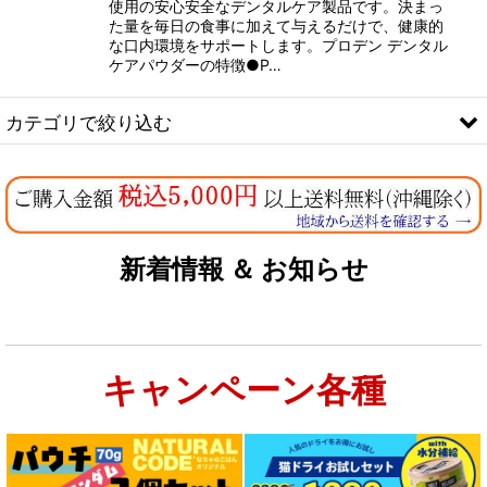
使用の安心安全なデンタルケア製品です。決まっ
た量を毎日の食事に加えて与えるだけで、健康的
な口内環境をサポートします。プロデン デンタル
ケアパウダーの特徴●P…
カテゴリで絞り込む
ケア用品 (全商品)
シャンプー/トリートメント
新着情報 ＆ お知らせ
お手入れ
敷き砂・トイレ砂
除菌・消臭グッズ
キャンペーン各種
デンタル口腔ケア
その他ケア用品