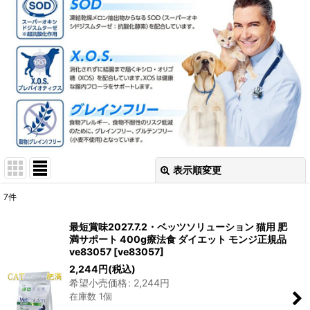
表示順変更
閉じる
7
件
表示数
:
最短賞味2027.7.2・ベッツソリューション 猫用 肥
満サポート 400g療法食 ダイエット モンジ正規品
在庫あり
ve83057
[
ve83057
]
2,244
円
(税込)
並び順
:
希望小売価格
:
2,244
円
在庫数 1個
絞り込む