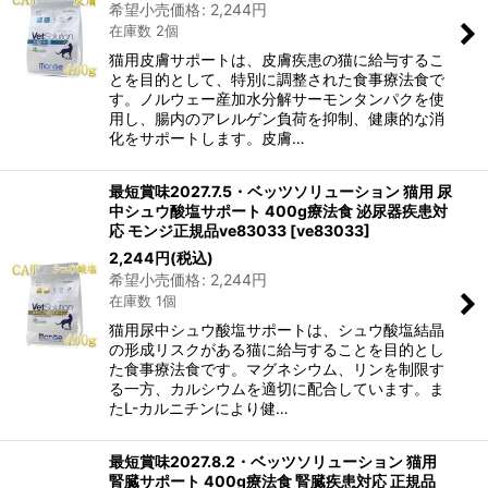
希望小売価格
:
2,244
円
在庫数 2個
猫用皮膚サポートは、皮膚疾患の猫に給与するこ
とを目的として、特別に調整された食事療法食で
す。ノルウェー産加水分解サーモンタンパクを使
用し、腸内のアレルゲン負荷を抑制、健康的な消
化をサポートします。皮膚…
最短賞味2027.7.5・ベッツソリューション 猫用 尿
中シュウ酸塩サポート 400g療法食 泌尿器疾患対
応 モンジ正規品ve83033
[
ve83033
]
2,244
円
(税込)
希望小売価格
:
2,244
円
在庫数 1個
猫用尿中シュウ酸塩サポートは、シュウ酸塩結晶
の形成リスクがある猫に給与することを目的とし
た食事療法食です。マグネシウム、リンを制限す
る一方、カルシウムを適切に配合しています。ま
たL-カルニチンにより健…
最短賞味2027.8.2・ベッツソリューション 猫用
腎臓サポート 400g療法食 腎臓疾患対応 正規品