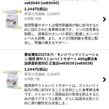
ve83040
[
ve83040
]
2,244
円
(税込)
希望小売価格
:
2,244
円
在庫数 19個
猫用腎臓サポートは慢性腎臓病の猫に給与するた
めに設計された食事療法食です。リンの含有量を
制限し、尿毒症やタンパク尿症に配慮しタンパク
レベルを調整。また、オメガ3脂肪酸を豊富に配
合し、腎臓の働きをサポー…
最短賞味2027.8.11・モンジ ベッツソリューショ
ン 猫用 尿中ストルバイトサポート 400g療法食
泌尿器疾患対応 正規品ve83026
[
ve83026
]
2,244
円
(税込)
希望小売価格
:
2,244
円
在庫数 7個
猫用尿中ストルバイトサポートは、ストルバイト
結石の猫に給与することを目的とした食事療法食
です。ストルバイト尿路結石の形成を防止するた
めの低マグネシウム配合、さらに結晶化を防ぐた
めに尿の酸性化を促進しま…