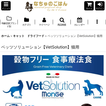
メニュー
カート
ログイン
年齢症状ブラン
カテゴリ
マイページ
商品検索
カレンダー
ド別
ホーム
>
キャット ドライフード
>
ベッツソリューション【VetSolution】猫用
ベッツソリューション【VetSolution】猫用