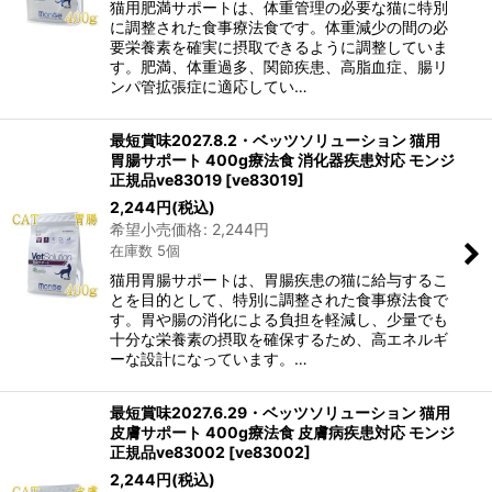
猫用肥満サポートは、体重管理の必要な猫に特別
に調整された食事療法食です。体重減少の間の必
要栄養素を確実に摂取できるように調整していま
す。肥満、体重過多、関節疾患、高脂血症、腸リ
ンパ管拡張症に適応してい…
最短賞味2027.8.2・ベッツソリューション 猫用
胃腸サポート 400g療法食 消化器疾患対応 モンジ
正規品ve83019
[
ve83019
]
2,244
円
(税込)
希望小売価格
:
2,244
円
在庫数 5個
猫用胃腸サポートは、胃腸疾患の猫に給与するこ
とを目的として、特別に調整された食事療法食で
す。胃や腸の消化による負担を軽減し、少量でも
十分な栄養素の摂取を確保するため、高エネルギ
ーな設計になっています。…
最短賞味2027.6.29・ベッツソリューション 猫用
皮膚サポート 400g療法食 皮膚病疾患対応 モンジ
正規品ve83002
[
ve83002
]
2,244
円
(税込)