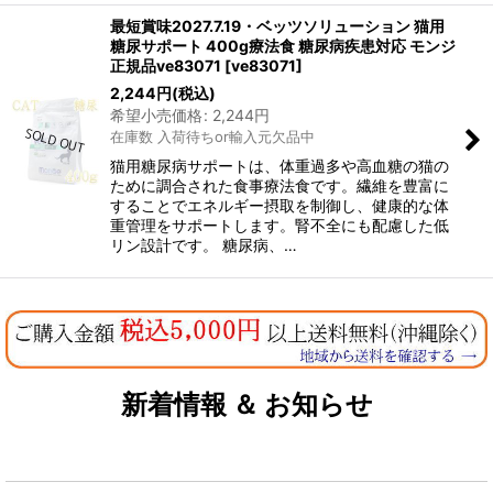
最短賞味2027.7.19・ベッツソリューション 猫用
糖尿サポート 400g療法食 糖尿病疾患対応 モンジ
正規品ve83071
[
ve83071
]
2,244
円
(税込)
希望小売価格
:
2,244
円
在庫数 入荷待ちor輸入元欠品中
猫用糖尿病サポートは、体重過多や高血糖の猫の
ために調合された食事療法食です。繊維を豊富に
することでエネルギー摂取を制御し、健康的な体
重管理をサポートします。腎不全にも配慮した低
リン設計です。 糖尿病、…
新着情報 ＆ お知らせ