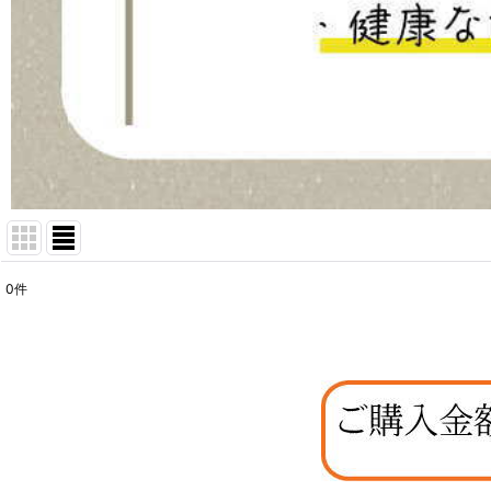
0
件
表示数
:
在庫あり
並び順
: