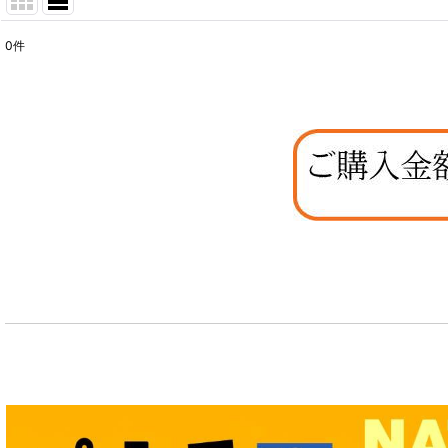
0
件
表示数
:
在庫あり
並び順
: