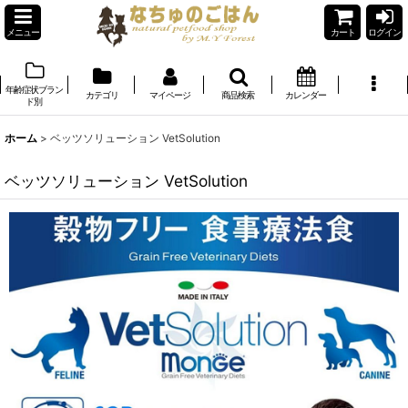
メニュー
カート
ログイン
年齢症状ブラン
カテゴリ
マイページ
商品検索
カレンダー
ド別
ホーム
>
ベッツソリューション VetSolution
ベッツソリューション VetSolution