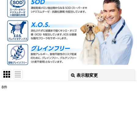
表示順変更
閉じる
8
件
表示数
:
在庫あり
並び順
:
絞り込む