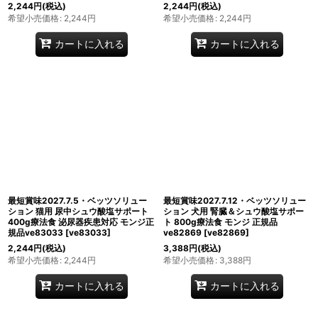
2,244
円
(税込)
2,244
円
(税込)
希望小売価格
:
2,244
円
希望小売価格
:
2,244
円
カートに入れる
カートに入れる
最短賞味2027.7.5・ベッツソリュー
最短賞味2027.7.12・ベッツソリュー
ション 猫用 尿中シュウ酸塩サポート
ション 犬用 腎臓＆シュウ酸塩サポー
400g療法食 泌尿器疾患対応 モンジ正
ト 800g療法食 モンジ 正規品
規品ve83033
[
ve83033
]
ve82869
[
ve82869
]
2,244
円
(税込)
3,388
円
(税込)
希望小売価格
:
2,244
円
希望小売価格
:
3,388
円
カートに入れる
カートに入れる