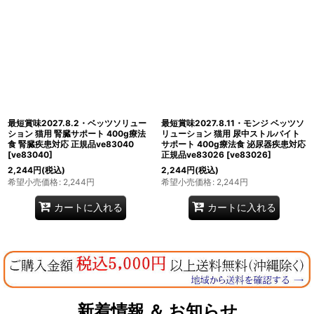
最短賞味2027.8.2・ベッツソリュー
最短賞味2027.8.11・モンジ ベッツソ
ション 猫用 腎臓サポート 400g療法
リューション 猫用 尿中ストルバイト
食 腎臓疾患対応 正規品ve83040
サポート 400g療法食 泌尿器疾患対応
[
ve83040
]
正規品ve83026
[
ve83026
]
2,244
円
(税込)
2,244
円
(税込)
希望小売価格
:
2,244
円
希望小売価格
:
2,244
円
カートに入れる
カートに入れる
新着情報 ＆ お知らせ