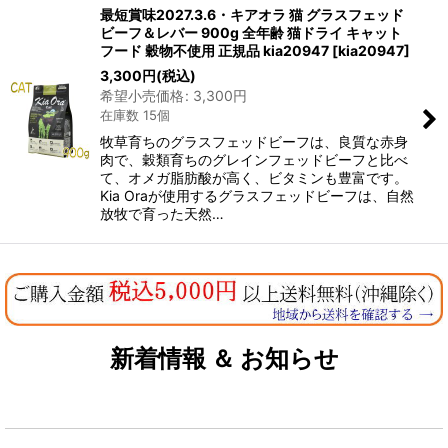
最短賞味2027.3.6・キアオラ 猫 グラスフェッド
ビーフ＆レバー 900g 全年齢 猫ドライ キャット
フード 穀物不使用 正規品 kia20947
[
kia20947
]
3,300
円
(税込)
希望小売価格
:
3,300
円
在庫数 15個
牧草育ちのグラスフェッドビーフは、良質な赤身
肉で、穀類育ちのグレインフェッドビーフと比べ
て、オメガ脂肪酸が高く、ビタミンも豊富です。
Kia Oraが使用するグラスフェッドビーフは、自然
放牧で育った天然…
新着情報 ＆ お知らせ