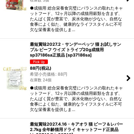
在庫数 3個
絞り込む
●成猫用 総合栄養食完璧にバランスの取れたキャ
ットフード、12ヶ月以降の成猫用穀類を含まず、
たんぱく質が豊富で、炭水化物が少ない、自然な
食事によく似た、健康的なライフスタイルに不可
欠な栄養素を提供しま…
最短賞味2027.2・サンデーペッツ 猫 お試しサン
プル ビーフ ウイズ トライプ20g成猫用
sp37186sa正規品
[
sp37186sa
]
88
円
(税込)
希望小売価格
:
88
円
在庫数 24個
●成猫用 総合栄養食完璧にバランスの取れたキャ
ットフード、12ヶ月以降の成猫用穀類を含まず、
たんぱく質が豊富で、炭水化物が少ない、自然な
食事によく似た、健康的なライフスタイルに不可
欠な栄養素を提供しま…
最短賞味2027.4.16・キアオラ 猫 ビーフ＆レバー
2.7kg 全年齢猫用ドライ キャットフード正規品