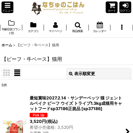
メニュー
カート
ログイン
年齢症状ブラン
カテゴリ
マイページ
商品検索
カレンダー
ド別
ホーム
>
【ビーフ・牛ベース】猫用
【ビーフ・牛ベース】猫用
表示順変更
閉じる
5
件
表示数
:
最短賞味2027.2.14・サンデーペッツ 猫 ジェント
ルベイク ビーフ ウイズ トライプ1.3kg成猫用キャ
在庫あり
ットフードsp37186正規品
[
sp37186
]
並び順
:
3,520
円
(税込)
希望小売価格
:
3,520
円