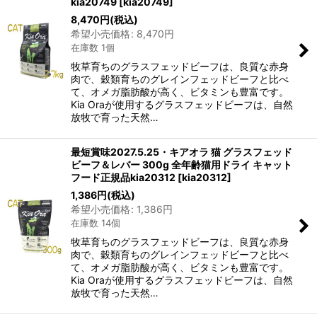
kia20749
[
kia20749
]
8,470
円
(税込)
希望小売価格
:
8,470
円
在庫数 1個
牧草育ちのグラスフェッドビーフは、良質な赤身
肉で、穀類育ちのグレインフェッドビーフと比べ
て、オメガ脂肪酸が高く、ビタミンも豊富です。
Kia Oraが使用するグラスフェッドビーフは、自然
放牧で育った天然…
最短賞味2027.5.25・キアオラ 猫 グラスフェッド
ビーフ＆レバー 300g 全年齢猫用ドライ キャット
フード正規品kia20312
[
kia20312
]
1,386
円
(税込)
希望小売価格
:
1,386
円
在庫数 14個
牧草育ちのグラスフェッドビーフは、良質な赤身
肉で、穀類育ちのグレインフェッドビーフと比べ
て、オメガ脂肪酸が高く、ビタミンも豊富です。
Kia Oraが使用するグラスフェッドビーフは、自然
放牧で育った天然…