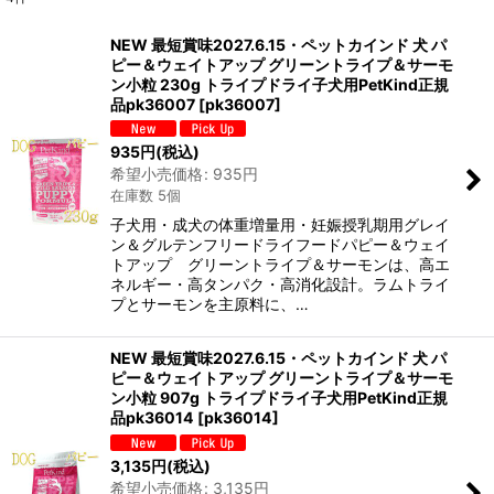
表示数
:
NEW 最短賞味2027.6.15・ペットカインド 犬 パ
ピー＆ウェイトアップ グリーントライプ＆サーモ
在庫あり
ン小粒 230g トライプドライ子犬用PetKind正規
品pk36007
[
pk36007
]
並び順
:
935
円
(税込)
希望小売価格
:
935
円
絞り込む
在庫数 5個
子犬用・成犬の体重増量用・妊娠授乳期用グレイ
ン＆グルテンフリードライフードパピー＆ウェイ
トアップ グリーントライプ＆サーモンは、高エ
ネルギー・高タンパク・高消化設計。ラムトライ
プとサーモンを主原料に、…
NEW 最短賞味2027.6.15・ペットカインド 犬 パ
ピー＆ウェイトアップ グリーントライプ＆サーモ
ン小粒 907g トライプドライ子犬用PetKind正規
品pk36014
[
pk36014
]
3,135
円
(税込)
希望小売価格
:
3,135
円