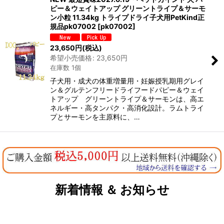
ピー＆ウェイトアップ グリーントライプ＆サーモ
ン小粒 11.34kg トライプドライ子犬用PetKind正
規品pk07002
[
pk07002
]
23,650
円
(税込)
希望小売価格
:
23,650
円
在庫数 1個
子犬用・成犬の体重増量用・妊娠授乳期用グレイ
ン＆グルテンフリードライフードパピー＆ウェイ
トアップ グリーントライプ＆サーモンは、高エ
ネルギー・高タンパク・高消化設計。ラムトライ
プとサーモンを主原料に、…
新着情報 ＆ お知らせ