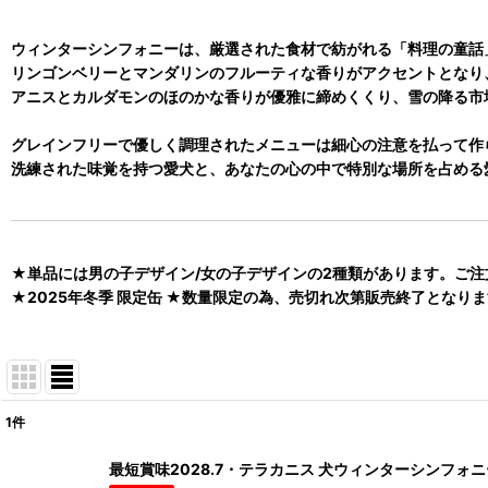
ウィンターシンフォニーは、厳選された食材で紡がれる「料理の童話
リンゴンベリーとマンダリンのフルーティな香りがアクセントとなり
アニスとカルダモンのほのかな香りが優雅に締めくくり、雪の降る市
グレインフリーで優しく調理されたメニューは細心の注意を払って作
洗練された味覚を持つ愛犬と、あなたの心の中で特別な場所を占める愛
★単品には男の子デザイン/女の子デザインの2種類があります。ご
★2025年冬季 限定缶 ★数量限定の為、売切れ次第販売終了となり
1
件
表示数
:
最短賞味2028.7・テラカニス 犬ウィンターシンフォニー 4