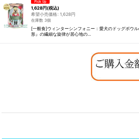
在庫あり
1,628
円
(税込)
希望小売価格
:
1,628
円
並び順
:
在庫数 3個
[一般食]ウィンターシンフォニー：愛犬のドッグボウ
形』の繊細な旋律が居心地の…