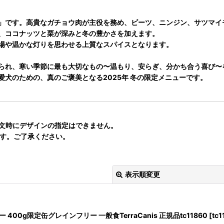
」です。高貴なガチョウ肉が主役を務め、ビーツ、ニンジン、サツマイ
、ココナッツと栗が深みと冬の豊かさを加えます。
場や温かな灯りを思わせる上質なスパイスとなります。
られ、寒い季節に最も大切なもの〜温もり、安らぎ、分かち合う喜び〜
犬のための、真のご褒美となる2025年 冬の限定メニューです。
注文時にデザインの指定はできません。
ます。ご了承ください。
表示順変更
00g限定缶グレインフリー 一般食TerraCanis 正規品tc11860
[
tc1