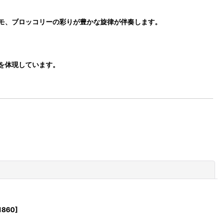
モ、ブロッコリーの彩りが豊かな旋律が伴奏します。
を体現しています。
閉じる
1860
]