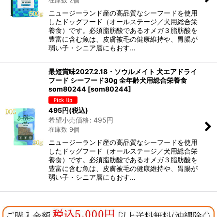
在庫数 2個
絞り込む
ニュージーランド産の高品質なシーフードを使用
したドッグフード（オールステージ／犬用総合栄
養食）です。必須脂肪酸であるオメガ３脂肪酸を
豊富に含む魚は、皮膚被毛の健康維持や、胃腸が
弱い子・シニア層にもおす…
最短賞味2027.2.18・ソウルメイト 犬エアドライ
フード シーフード30g 全年齢犬用総合栄養食
som80244
[
som80244
]
495
円
(税込)
希望小売価格
:
495
円
在庫数 9個
ニュージーランド産の高品質なシーフードを使用
したドッグフード（オールステージ／犬用総合栄
養食）です。必須脂肪酸であるオメガ３脂肪酸を
豊富に含む魚は、皮膚被毛の健康維持や、胃腸が
弱い子・シニア層にもおす…