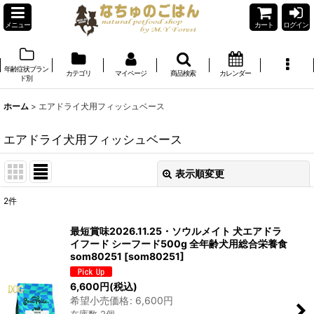
メニュー
カート
ログイン
年齢症状ブラン
カテゴリ
マイページ
商品検索
カレンダー
ド別
ホーム
>
エアドライ犬用フィッシュベース
エアドライ犬用フィッシュベース
表示順変更
閉じる
2
件
表示数
:
最短賞味2026.11.25・ソウルメイト 犬エアドラ
イフード シーフード500g 全年齢犬用総合栄養食
在庫あり
som80251
[
som80251
]
並び順
:
6,600
円
(税込)
希望小売価格
:
6,600
円