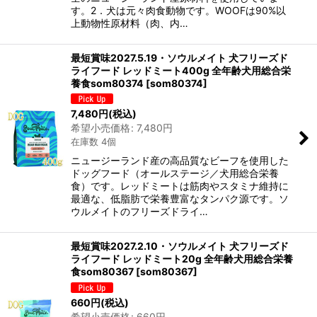
す。2．犬は元々肉食動物です。WOOFは90%以
上動物性原材料（肉、内…
最短賞味2027.5.19・ソウルメイト 犬フリーズド
ライフード レッドミート400g 全年齢犬用総合栄
養食som80374
[
som80374
]
7,480
円
(税込)
希望小売価格
:
7,480
円
在庫数 4個
ニュージーランド産の高品質なビーフを使用した
ドッグフード（オールステージ／犬用総合栄養
食）です。レッドミートは筋肉やスタミナ維持に
最適な、低脂肪で栄養豊富なタンパク源です。ソ
ウルメイトのフリーズドライ…
最短賞味2027.2.10・ソウルメイト 犬フリーズド
ライフード レッドミート20g 全年齢犬用総合栄養
食som80367
[
som80367
]
660
円
(税込)
希望小売価格
:
660
円