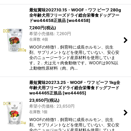
最短賞味2027.10.15・WOOF・ワフ ビーフ 280g
全年齢犬用フリーズドライ総合栄養食ドッグフー
ドwo44458正規品
[
wo44458
]
7,260
円
(税込)
希望小売価格
:
7,260
円
在庫数 4個
WOOFの特徴1．飼育時に成長ホルモン、抗生
剤、サプリメントなどを使用していない、安心安
全のニュージーランド産原材料を使用していま
す。2．犬は元々肉食動物です。WOOFは90%以
上動物性原材料（肉、内…
最短賞味2027.3.25・WOOF・ワフ ビーフ 1kg全
年齢犬用フリーズドライ総合栄養食ドッグフード
wo44465正規品
[
wo44465
]
23,650
円
(税込)
希望小売価格
:
23,650
円
在庫数 1個
WOOFの特徴1．飼育時に成長ホルモン、抗生
剤、サプリメントなどを使用していない、安心安
全のニュージーランド産原材料を使用していま