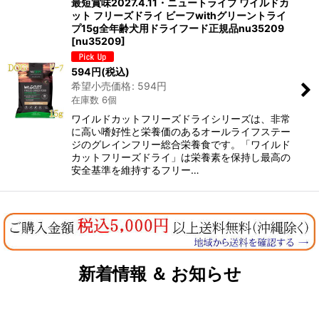
最短賞味2027.4.11・ニュートライプ ワイルドカ
ット フリーズドライ ビーフwithグリーントライ
プ15g全年齢犬用ドライフード正規品nu35209
[
nu35209
]
594
円
(税込)
希望小売価格
:
594
円
在庫数 6個
ワイルドカットフリーズドライシリーズは、非常
に高い嗜好性と栄養価のあるオールライフステー
ジのグレインフリー総合栄養食です。「ワイルド
カットフリーズドライ」は栄養素を保持し最高の
安全基準を維持するフリー…
新着情報 ＆ お知らせ