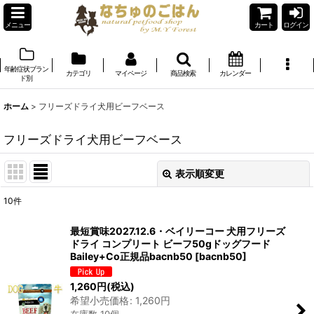
メニュー
カート
ログイン
年齢症状ブラン
カテゴリ
マイページ
商品検索
カレンダー
ド別
ホーム
>
フリーズドライ犬用ビーフベース
フリーズドライ犬用ビーフベース
表示順変更
閉じる
10
件
表示数
:
最短賞味2027.12.6・ベイリーコー 犬用フリーズ
ドライ コンプリート ビーフ50gドッグフード
在庫あり
Bailey+Co正規品bacnb50
[
bacnb50
]
並び順
:
1,260
円
(税込)
希望小売価格
:
1,260
円