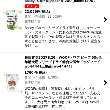
Bailey+Co正規品bacnb1200
[
bacnb1200
]
23,029
円
(税込)
希望小売価格
:
23,029
円
在庫数 1個
Bailey+Co のフリーズドライ製品は、ニュージー
ランドのオークランドにある最先端のRMP 輸出施
設で製造され、その製造方法は品質を大きく左右
すると信じています。凍結乾燥施設はFDA 認定を
受け、…
最短賞味2027.8.26・WOOF・ワフ ビーフ 50g全
年齢犬用フリーズドライ総合栄養食ドッグフード
wo44441正規品
[
wo44441
]
1,760
円
(税込)
希望小売価格
:
1,760
円
在庫数 3個
WOOFの特徴1．飼育時に成長ホルモン、抗生
剤、サプリメントなどを使用していない、安心安
全のニュージーランド産原材料を使用していま
す。2．犬は元々肉食動物です。WOOFは90%以
上動物性原材料（肉、内…