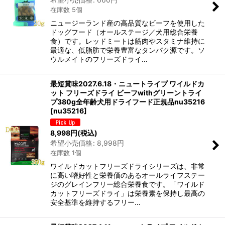
在庫数 5個
ニュージーランド産の高品質なビーフを使用した
ドッグフード（オールステージ／犬用総合栄養
食）です。レッドミートは筋肉やスタミナ維持に
最適な、低脂肪で栄養豊富なタンパク源です。ソ
ウルメイトのフリーズドライ…
最短賞味2027.6.18・ニュートライプ ワイルドカ
ット フリーズドライ ビーフwithグリーントライ
プ380g全年齢犬用ドライフード正規品nu35216
[
nu35216
]
8,998
円
(税込)
希望小売価格
:
8,998
円
在庫数 1個
ワイルドカットフリーズドライシリーズは、非常
に高い嗜好性と栄養価のあるオールライフステー
ジのグレインフリー総合栄養食です。「ワイルド
カットフリーズドライ」は栄養素を保持し最高の
安全基準を維持するフリー…