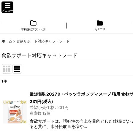
メニュー
年齢症状ブランド別
カテゴリ
ホーム
>
食欲サポート対応キャットフード
食欲サポート対応キャットフード
1
件
表示数
:
最短賞味2027.9・ベッツラボ メディスープ 猫用 食欲サ
在庫あり
231
円
(税込)
希望小売価格
:
231
円
在庫数 12個
並び順
:
食欲サポートは、嗜好性の向上を目的とした仕様になっ
ると共に、水分摂取量を増や…