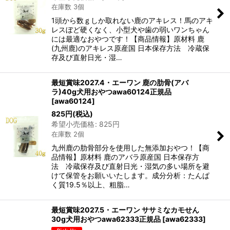
在庫数 3個
1頭から数ｇしか取れない鹿のアキレス！馬のアキ
レスぼど硬くなく、小型犬や歯の弱いワンちゃん
には最適なおやつです！【商品情報】原材料 鹿
(九州鹿)のアキレス原産国 日本保存方法 冷蔵保
存及び直射日光・湿…
最短賞味2027.4・エーワン 鹿の肋骨(アバ
ラ)40g犬用おやつawa60124正規品
[
awa60124
]
825
円
(税込)
希望小売価格
:
825
円
在庫数 2個
九州鹿の肋骨部分を使用した無添加おやつ！【商
品情報】原材料 鹿のアバラ原産国 日本保存方
法 冷蔵保存及び直射日光・湿気の多い場所を避
けて保管をお願いいたします。成分分析：たんぱ
く質19.5％以上、粗脂…
最短賞味2027.5・エーワン ササミなカモせん
30g犬用おやつawa62333正規品
[
awa62333
]