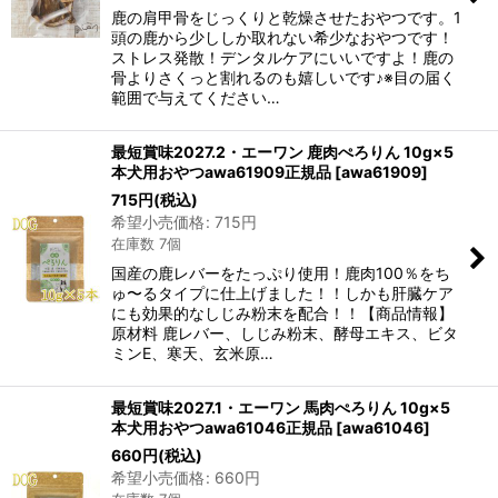
鹿の肩甲骨をじっくりと乾燥させたおやつです。1
頭の鹿から少ししか取れない希少なおやつです！
ストレス発散！デンタルケアにいいですよ！鹿の
骨よりさくっと割れるのも嬉しいです♪※目の届く
範囲で与えてください…
最短賞味2027.2・エーワン 鹿肉ぺろりん 10g×5
本犬用おやつawa61909正規品
[
awa61909
]
715
円
(税込)
希望小売価格
:
715
円
在庫数 7個
国産の鹿レバーをたっぷり使用！鹿肉100％をち
ゅ〜るタイプに仕上げました！！しかも肝臓ケア
にも効果的なしじみ粉末を配合！！【商品情報】
原材料 鹿レバー、しじみ粉末、酵母エキス、ビタ
ミンE、寒天、玄米原…
最短賞味2027.1・エーワン 馬肉ぺろりん 10g×5
本犬用おやつawa61046正規品
[
awa61046
]
660
円
(税込)
希望小売価格
:
660
円