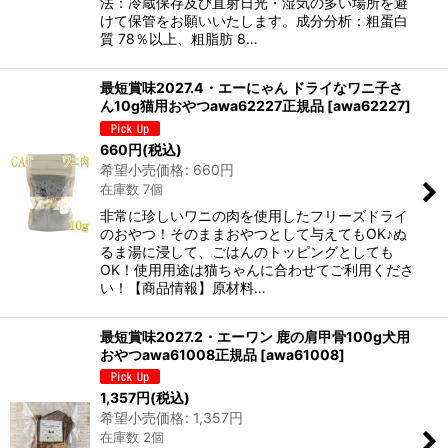
法：冷蔵保存及び直射日光・湿気の多い場所を避
けて保管をお願いいたします。成分分析：粗蛋白
質 78％以上、粗脂肪 8…
最短賞味2027.4・エーにゃん ドライなワニ子さ
ん10g猫用おやつawa62227正規品
[
awa62227
]
660
円
(税込)
希望小売価格
:
660
円
在庫数 7個
非常に珍しいワニの肉を使用したフリーズドライ
のおやつ！そのままおやつとして与えてもOK♪ぬ
るま湯に浸して、ごはんのトッピングとしても
OK！使用用途は猫ちゃんに合わせてご利用くださ
い！【商品情報】原材料…
最短賞味2027.2・エーワン 鹿の肩甲骨100g犬用
おやつawa61008正規品
[
awa61008
]
1,357
円
(税込)
希望小売価格
:
1,357
円
在庫数 2個