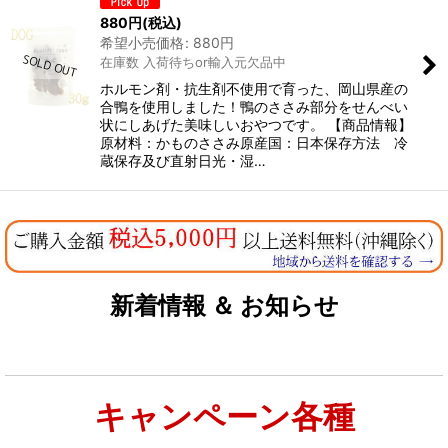
880
円
(税込)
希望小売価格
:
880
円
在庫数 入荷待ちor輸入元欠品中
ホルモン剤・抗生剤不使用で育った、岡山県産の
合鴨を使用しました！鴨のささみ部分をせんべい
状にしあげた美味しいおやつです。 【商品情報】
原材料：かものささみ原産国：日本保存方法 冷
蔵保存及び直射日光・湿…
新着情報 ＆ お知らせ
キャンペーン各種