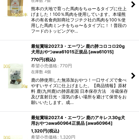
在庫数 7個
熊本の大地で育った馬肉をちゅーるタイプに仕上
げました！100％馬肉を使用しています。本場熊
本の有名食肉卸商社フジチク社の馬肉を100％使
用した馬肉ミンチをちゅ〜るタイプに！！普段の
フードのトッピングや…
最短賞味2027.3・エーワン 鹿の肺コロコロ20g
犬用おやつawa61015正規品
[
awa61015
]
770
円
(税込)
希望小売価格
:
770
円
在庫数 4個
鹿の肺使用した無添加おやつ！一口サイズで食べ
やすいサイズに仕上げました。【商品情報】原材
料 鹿(九州鹿)の肺原産国 日本保存方法 冷蔵保存
及び直射日光・湿気の多い場所を避けて保管をお
願いいたします。成…
最短賞味2027.4・エーワン 鹿のアキレス30g犬
用おやつawa60964正規品
[
awa60964
]
1,320
円
(税込)
希望小売価格
:
1,320
円