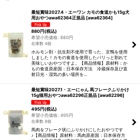
表示数
:
最短賞味2027.4・エーワン カモの食道かも15g犬
用おやつawa62364正規品
[
awa62364
]
在庫あり
880
円
(税込)
並び順
:
希望小売価格
:
880
円
在庫数 4個
絞り込む
ホルモン剤・抗生剤不使用で育った、京鴨を使用
しました！カモの食道を使用したパリっと割れて
美味しいおやつですよ。【商品情報】原材料：か
もの食道原産国：日本保存方法 冷蔵保存及び直
射日光・湿気の多い場所を…
最短賞味2027.1・エーにゃん 馬フレークふりかけ
15g猫用おやつawa62296正規品
[
awa62296
]
495
円
(税込)
希望小売価格
:
495
円
在庫数 8個
馬肉をフレーク状にふりかけにしたおやつです
♪【商品情報】原材料：馬肉原産国：日本保存方