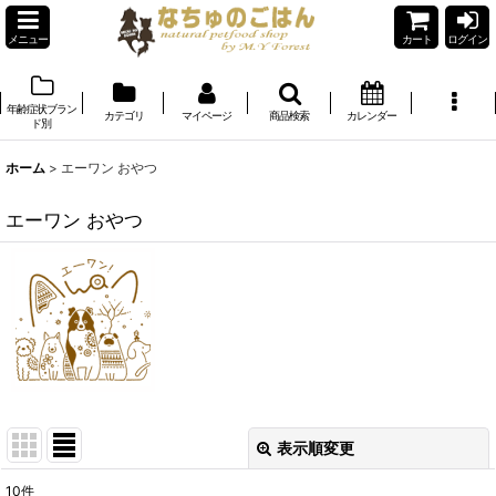
メニュー
カート
ログイン
年齢症状ブラン
カテゴリ
マイページ
商品検索
カレンダー
ド別
ホーム
>
エーワン おやつ
エーワン おやつ
表示順変更
閉じる
10
件