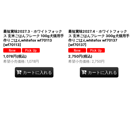
並び順
:
絞り込む
最短賞味2027.3・ホワイトフォック
最短賞味2027.4・ホワイトフォック
ス 玄米ごはんフレーク 100g犬猫用手
ス 玄米ごはんフレーク 300g犬猫用手
作りごはんwhitefox wf70113
作りごはんwhitefox wf70137
[
wf70113
]
[
wf70137
]
1,078
円
(税込)
2,750
円
(税込)
希望小売価格
:
1,078
円
希望小売価格
:
2,750
円
カートに入れる
カートに入れる