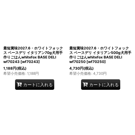
最短賞味2027.6・ホワイトフォック
最短賞味2027.6・ホワイトフォック
ス ベースデリ イタリアン70g犬用手
ス ベースデリ イタリアン500g犬用手
作りごはんwhitefox BASE DELI
作りごはんwhitefox BASE DELI
wf70243
[
wf70243
]
wf70250
[
wf70250
]
1,188
円
(税込)
4,730
円
(税込)
希望小売価格
:
1,188
円
希望小売価格
:
4,730
円
カートに入れる
カートに入れる