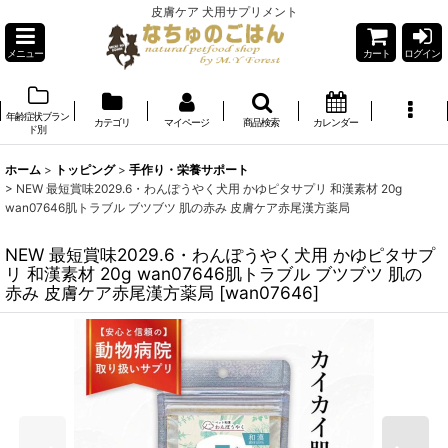
皮膚ケア 犬用サプリメント
メニュー
カート
ログイン
年齢症状ブラン
カテゴリ
マイページ
商品検索
カレンダー
ド別
ホーム
>
トッピング
>
手作り・栄養サポート
>
NEW 最短賞味2029.6・わんぽうやく犬用 かゆピタサプリ 和漢素材 20g
wan07646肌トラブル ブツブツ 肌の赤み 皮膚ケア赤尾漢方薬局
NEW 最短賞味2029.6・わんぽうやく犬用 かゆピタサプ
リ 和漢素材 20g wan07646肌トラブル ブツブツ 肌の
赤み 皮膚ケア赤尾漢方薬局
[
wan07646
]