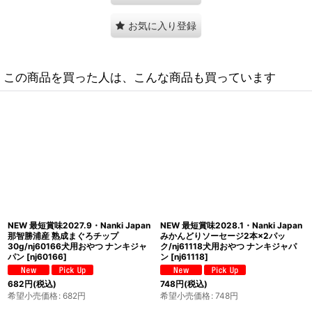
お気に入り登録
この商品を買った人は、こんな商品も買っています
最短賞味2027.11・Smiley (スマイリ
NEW 最短賞味2029.6・わんぽうやく
ー) フリーズドライ 鶏とさか 29g全年
犬用 パクパクサプリ 和漢素材 20g
齢犬用おやつ 国産無添加sm34498
wan07677食欲がない 食べムラ アレ
[
sm34498
]
ルギーケア赤尾漢方薬局
[
wan07677
]
1,540
円
(税込)
2,750
円
(税込)
希望小売価格
:
1,540
円
希望小売価格
:
2,750
円