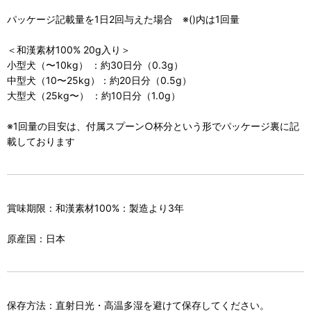
パッケージ記載量を1日2回与えた場合 ※()内は1回量
＜和漢素材100% 20g入り＞
小型犬（〜10kg） ：約30日分（0.3g）
中型犬（10〜25kg）：約20日分（0.5g）
大型犬（25kg〜） ：約10日分（1.0g）
※1回量の目安は、付属スプーン○杯分という形でパッケージ裏に記
載しております
賞味期限：和漢素材100%：製造より3年
原産国：日本
保存方法：直射日光・高温多湿を避けて保存してください。