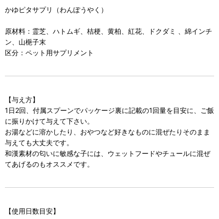
かゆピタサプリ（わんぽうやく）
原材料：霊芝、ハトムギ、桔梗、黄柏、紅花、ドクダミ 、綿インチ
ン、山梔子末
区分：ペット用サプリメント
【与え方】
1日2回、付属スプーンでパッケージ裏に記載の1回量を目安に、ご飯
に振りかけて与えて下さい。
お湯などに溶かしたり、おやつなど好きなものに混ぜたりそのまま
与えても大丈夫です。
和漢素材の匂いに敏感な子には、ウェットフードやチュールに混ぜ
てあげるのもオススメです。
【使用日数目安】