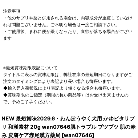
注意事項
・他のサプリや薬と併用される場合は、内容成分が重複していなけ
れば問題ございません。ご不明な場合は一度ご相談下さい。
・ご使用後、まれに便が緩くなったり、食欲が落ちる場合がござい
ます
※最短賞味期限表記について
タイトルに表示の賞味期限は、弊社在庫の最短期日になりますがご
注文のタイミングにより表記より長い場合も御座います。
◆輸入元入荷状況により表記より短くなる場合も御座います。
◆賞味期限のご指定（期限の長い商品等）はお受け出来ませんの
で、予めご了承ください。
NEW 最短賞味2029.6・わんぽうやく犬用 かゆピタサプ
リ 和漢素材 20g wan07646肌トラブル ブツブツ 肌の赤
み 皮膚ケア赤尾漢方薬局
[
wan07646
]