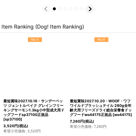
Item Ranking (Dog! Item Ranking)
No.5
No.6
最短賞味2027.10.16・サンデーペッ
最短賞味2027.10.20・WOOF・ワフ
ツ ジェントルベイク グレインフリー
ワイルドブラッシュテイル 280g全年
キングサーモン1.3kg小中型成犬用ド
齢犬用フリーズドライ総合栄養食ドッ
ッグフードsp37100正規品
グフードwo44175正規品
[
wo44175
]
[
sp37100
]
7,260
円
(税込)
3,520
円
(税込)
希望小売価格
:
7,260
円
希望小売価格
:
3,520
円