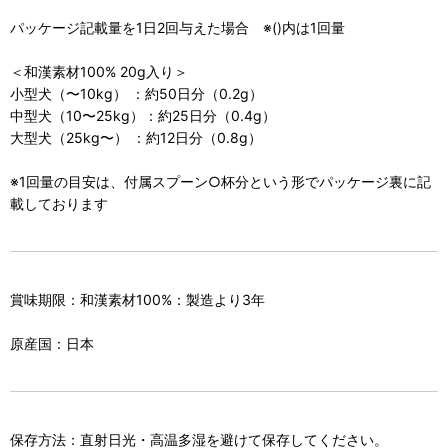
パッケージ記載量を1日2回与えた場合 ※()内は1回量
＜和漢素材100% 20g入り＞
小型犬（〜10kg） ：約50日分（0.2g）
中型犬（10〜25kg）：約25日分（0.4g）
大型犬（25kg〜） ：約12日分（0.8g）
※1回量の目安は、付属スプーン○杯分という形でパッケージ裏に記
載しております
賞味期限：和漢素材100%：製造より3年
原産国：日本
保存方法：直射日光・高温多湿を避けて保存してください。