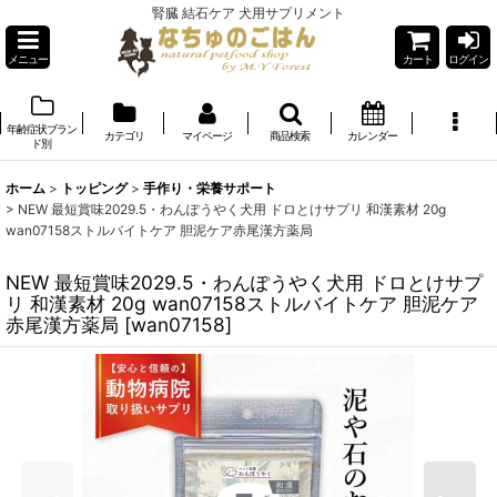
腎臓 結石ケア 犬用サプリメント
メニュー
カート
ログイン
年齢症状ブラン
カテゴリ
マイページ
商品検索
カレンダー
ド別
ホーム
>
トッピング
>
手作り・栄養サポート
>
NEW 最短賞味2029.5・わんぽうやく犬用 ドロとけサプリ 和漢素材 20g
wan07158ストルバイトケア 胆泥ケア赤尾漢方薬局
NEW 最短賞味2029.5・わんぽうやく犬用 ドロとけサプ
リ 和漢素材 20g wan07158ストルバイトケア 胆泥ケア
赤尾漢方薬局
[
wan07158
]