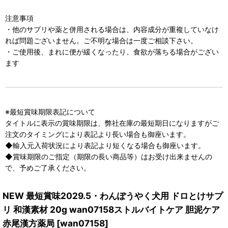
注意事項
・他のサプリや薬と併用される場合は、内容成分が重複していなけ
れば問題ございません。ご不明な場合は一度ご相談下さい。
・ご使用後、まれに便が緩くなったり、食欲が落ちる場合がござい
ます
※最短賞味期限表記について
タイトルに表示の賞味期限は、弊社在庫の最短期日になりますがご
注文のタイミングにより表記より長い場合も御座います。
◆輸入元入荷状況により表記より短くなる場合も御座います。
◆賞味期限のご指定（期限の長い商品等）はお受け出来ませんの
で、予めご了承ください。
NEW 最短賞味2029.5・わんぽうやく犬用 ドロとけサプ
リ 和漢素材 20g wan07158ストルバイトケア 胆泥ケア
赤尾漢方薬局
[
wan07158
]