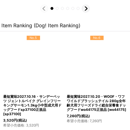
Item Ranking (Dog! Item Ranking)
No.5
No.6
最短賞味2027.10.16・サンデーペッ
最短賞味2027.10.20・WOOF・ワフ
ツ ジェントルベイク グレインフリー
ワイルドブラッシュテイル 280g全年
キングサーモン1.3kg小中型成犬用ド
齢犬用フリーズドライ総合栄養食ドッ
ッグフードsp37100正規品
グフードwo44175正規品
[
wo44175
]
[
sp37100
]
7,260
円
(税込)
3,520
円
(税込)
希望小売価格
:
7,260
円
希望小売価格
:
3,520
円