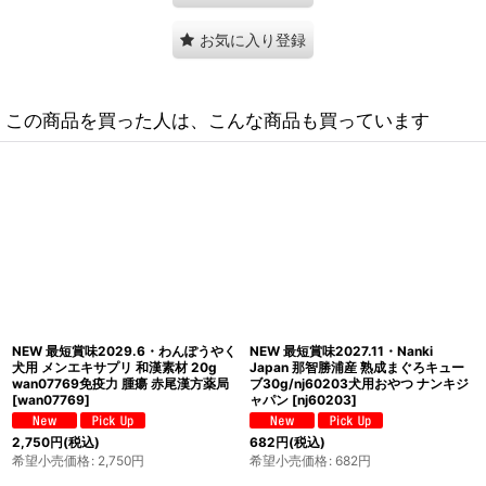
お気に入り登録
この商品を買った人は、こんな商品も買っています
NEW 最短賞味2029.6・わんぽうやく
最短賞味2027.6・アイファクトリー
犬用 パクパクサプリ 和漢素材 20g
おやつ職人さん 合鴨のささみ 50g犬
wan07677食欲がない 食べムラ アレ
猫用おやつ 国内加工 無添加ai01037
ルギーケア赤尾漢方薬局
[
wan07677
]
[
ai01037
]
1,100
円
(税込)
希望小売価格
:
1,100
円
2,750
円
(税込)
希望小売価格
:
2,750
円