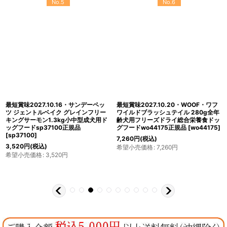
No.5
No.6
最短賞味2027.10.16・サンデーペッ
最短賞味2027.10.20・WOOF・ワフ
ツ ジェントルベイク グレインフリー
ワイルドブラッシュテイル 280g全年
キングサーモン1.3kg小中型成犬用ド
齢犬用フリーズドライ総合栄養食ドッ
ッグフードsp37100正規品
グフードwo44175正規品
[
wo44175
]
[
sp37100
]
7,260
円
(税込)
3,520
円
(税込)
希望小売価格
:
7,260
円
希望小売価格
:
3,520
円