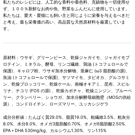
私たちのレシピには、人工的な香料や着色料、充鎮物を一切使用せ
ず、１００％新鮮なお肉や魚、野菜をふんだんに使用しています。
私たちは、愛犬・愛猫にも飼い主と同じように栄養を与えるべきだ
と考え、最も栄養価の高い、高品質な天然原材料を厳選していま
す。
原材料：ウサギ、グリーンピース、乾燥ジャガイモ、ジャガイモプ
ロテイン、ミネラル、酵母、リンゴ繊維、鶏油 (トコフェロールで
保護)、キャロブ粉、ウサギ加水分解物、亜麻仁 (ω3 脂肪酸の源)、
魚油 (トコフェロールで保護)、サツマイモ、タピオカ、グルコサミ
ン、乾燥ブロッコリー、乾燥ケール、南極オキアミ、昆布、スピル
リナ、チコリ (FOS の源) 、乾燥カボチャ、乾燥ニンジン、ブルーベ
リー、クランベリー、ショウガ、加水分解酵母細胞壁（MOSの供給
源）、コンドロイチン、ローズマリー、ユッカシジゲラ
成分分析値：たんぱく質29.0%、脂質19.0%、粗繊維3.5%、粗灰分
8.0%、水分8.0%、オメガ3脂肪酸0.70%、オメガ6脂肪酸2.50%、
EPA＋DHA 530mg/kg、カルシウム1.30%、リン1.15%