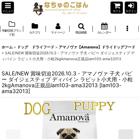
メニュー
カート
ログイン
年齢症状ブラン
カテゴリ
マイページ
商品検索
カレンダー
ド別
ホーム
>
ドッグ ドライフード
>
アマノヴァ【Amanova】ドライドッグフード
>
SALE/NEW 賞味切迫2026.10.3・アマノヴァ 子犬 パピー ダイジェスティブ デ
ィバイン ラビット小犬用・小粒2kgAmanova正規品lam103-ama32013
SALE/NEW 賞味切迫2026.10.3・アマノヴァ 子犬 パピ
ー ダイジェスティブ ディバイン ラビット小犬用・小粒
2kgAmanova正規品lam103-ama32013
[
lam103-
ama32013
]