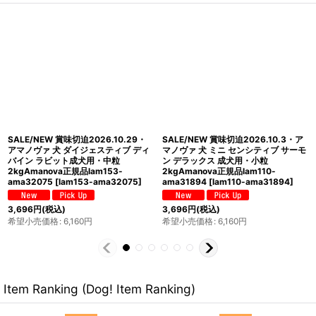
NEW 最短賞味2026.11.13・アマノヴ
SALE/NEW 賞味切迫2026.11.6・ア
ァ 犬 ミニ ダイジェスティブ ディバイ
マノヴァ 高齢犬 マチュア ミニ フィッ
ン ラビット成犬用・小粒
シュ デリカシー シニア犬用・小粒
800gAmanova正規品lam113-
2kgAmanova正規品lam132-
ama73771
[
lam113-ama73771
]
ama76727
[
lam132-ama76727
]
2,970
円
(税込)
4,158
円
(税込)
希望小売価格
:
2,970
円
希望小売価格
:
5,940
円
Item Ranking (Dog! Item Ranking)