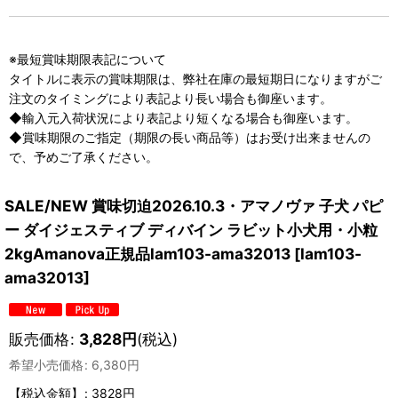
※最短賞味期限表記について
タイトルに表示の賞味期限は、弊社在庫の最短期日になりますがご
注文のタイミングにより表記より長い場合も御座います。
◆輸入元入荷状況により表記より短くなる場合も御座います。
◆賞味期限のご指定（期限の長い商品等）はお受け出来ませんの
で、予めご了承ください。
SALE/NEW 賞味切迫2026.10.3・アマノヴァ 子犬 パピ
ー ダイジェスティブ ディバイン ラビット小犬用・小粒
2kgAmanova正規品lam103-ama32013
[
lam103-
ama32013
]
販売価格
:
3,828
円
(税込)
希望小売価格
:
6,380
円
【税込金額】
:
3828円