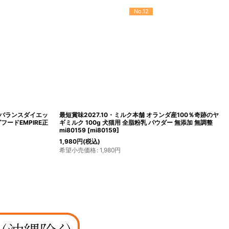
No.12
ア バランスダイエッ
最短賞味2027.10・ミルク本舗 オランダ産100％奇跡のヤ
フードEMPIRE正
ギミルク 100g 犬猫用 全脂粉乳 パウダー 無添加 無調整
mi80159
[
mi80159
]
1,980
円
(税込)
希望小売価格
:
1,980
円