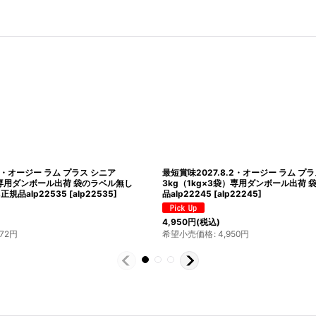
.2・オージー ラム プラス シニア
最短賞味2027.8.2・オージー ラム プ
袋）専用ダンボール出荷 袋のラベル無し
3kg（1kg×3袋）専用ダンボール出荷
us正規品alp22535
[
alp22535
]
品alp22245
[
alp22245
]
4,950
円
(税込)
672
円
希望小売価格
:
4,950
円