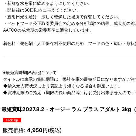
・新鮮な水を常に飲めるようにしてください。
・開封後は30日以内に与えてください。
・直射日光を避け、涼しく乾燥した場所で保管してください。
・ペットフード公正取引委員会の定める分析試験の結果、成犬期の総
AAFCOの成犬期の栄養基準に適合しています。
着色料・発色剤・人工保存料不使用のため、フードの色・匂い・形状
※最短賞味期限表記について
タイトルに表示の賞味期限は、弊社在庫の最短期日になりますがご注
◆輸入元入荷状況により表記より短くなる場合も御座います。
◆賞味期限のご指定（期限の長い商品等）はお受け出来ませんので、
最短賞味2027.8.2・オージー ラム プラス アダルト 3k
販売価格
:
4,950
円
(税込)