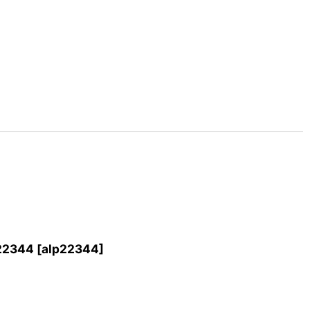
2344
[
alp22344
]