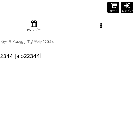
カート
ログイン
カレンダー
 袋のラベル無し正規品alp22344
2344
[
alp22344
]