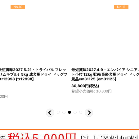
No.10
No.11
最短賞味2027.5.21・トライバル フレッ
最短賞味2027.4.9・エンパイア シニ
リムキブル）5kg 成犬用ドライ ドッグフ
ト小粒 12kg肥満/高齢犬用ドライ ドッグ
r12998
[
tr12998
]
規品em31125
[
em31125
]
30,800
円
(税込)
希望小売価格
:
30,800
円
500
円