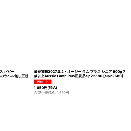
ラス パピー
最短賞味2027.8.2・オージー ラム プラス シニア 900g 7
 袋のラベル無し正規
歳以上Aussie Lamb Plus正規品alp22580
[
alp22580
]
1,650
円
(税込)
希望小売価格
:
1,650
円