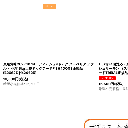
No.9
最短賞味2027.10.14・フィッシュ4ドッグ スーペリア アダ
1.5kg×4個対応・
ルト 小粒 6kg大袋ドッグフードFISH4DOGS正規品
シュサーモン （ス
f426625
[
f426625
]
ードTRIBAL正規品t
16,500
円
(税込)
希望小売価格
:
16,500
円
16,500
円
(税込)
希望小売価格
:
16,