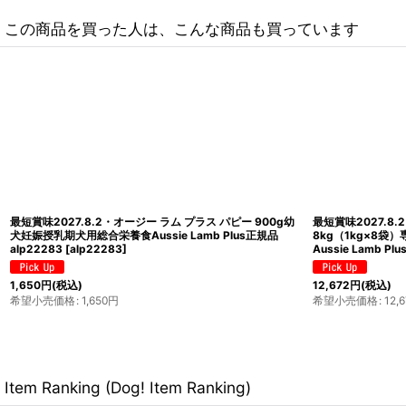
この商品を買った人は、こんな商品も買っています
最短賞味2027.8.2・オージー ラム プラス パピー 900g幼
最短賞味2027.8
犬妊娠授乳期犬用総合栄養食Aussie Lamb Plus正規品
8kg（1kg×8
alp22283
[
alp22283
]
Aussie Lamb Pl
1,650
円
(税込)
12,672
円
(税込)
希望小売価格
:
1,650
円
希望小売価格
:
12,
Item Ranking (Dog! Item Ranking)