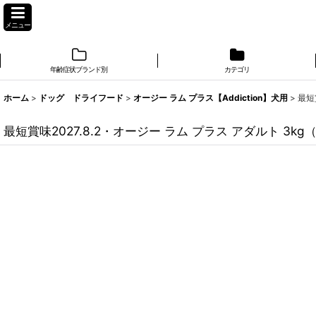
メニュー
年齢症状ブランド別
カテゴリ
ホーム
>
ドッグ ドライフード
>
オージー ラム プラス【Addiction】犬用
>
最短
最短賞味2027.8.2・オージー ラム プラス アダルト 3k