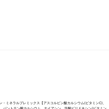
・ミネラルプレミックス【アスコルビン酸カルシウム(ビタミンC)、
、パントテン酸カルシウム、ナイアシン、塩酸ピリドキシン(ビタミン