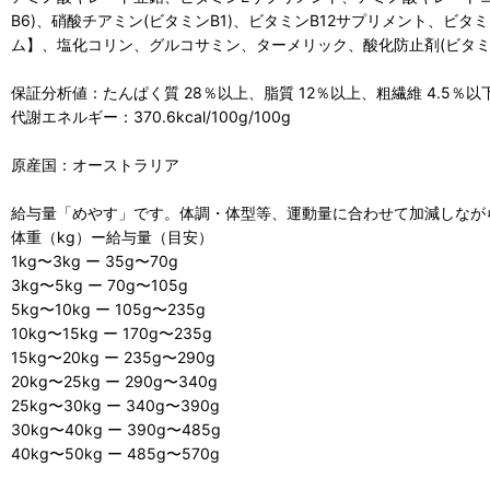
B6)、硝酸チアミン(ビタミンB1)、ビタミンB12サプリメント、
ム】、塩化コリン、グルコサミン、ターメリック、酸化防止剤(ビタミ
保証分析値：たんぱく質 28％以上、脂質 12％以上、粗繊維 4.5％以下
代謝エネルギー：370.6kcal/100g/100g
原産国：オーストラリア
給与量「めやす」です。体調・体型等、運動量に合わせて加減しなが
体重（kg）ー給与量（目安）
1kg〜3kg ー 35g〜70g
3kg〜5kg ー 70g〜105g
5kg〜10kg ー 105g〜235g
10kg〜15kg ー 170g〜235g
15kg〜20kg ー 235g〜290g
20kg〜25kg ー 290g〜340g
25kg〜30kg ー 340g〜390g
30kg〜40kg ー 390g〜485g
40kg〜50kg ー 485g〜570g