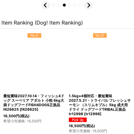
Item Ranking (Dog! Item Ranking)
No.9
No.10
最短賞味2027.10.14・フィッシュ4ド
1.5kg×4個対応・最短賞味
ッグ スーペリア アダルト 小粒 6kg大
2027.5.21・トライバル フレッシュサ
袋ドッグフードFISH4DOGS正規品
ーモン （スリムキブル）5kg 成犬用
f426625
[
f426625
]
ドライ ドッグフードTRIBAL正規品
tr12998
[
tr12998
]
16,500
円
(税込)
希望小売価格
:
16,500
円
16,500
円
(税込)
希望小売価格
:
16,500
円