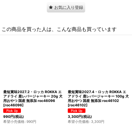
お気に入り登録
この商品を買った人は、こんな商品も買っています
最短賞味2027.10・ロッカ ROKKA エ
最短賞味2027.6・ロッカ ROKKA エ
ゾ鹿トライプ40（トライプ＆ミー
アドライ 鹿ミートジャーキー 20g 犬
ト）100g 犬用ウェット 国産 無添加
用おやつ 国産 無添加 roc46072
roc46225
[
roc46225
]
[
roc46072
]
880
円
(税込)
990
円
(税込)
希望小売価格
:
880
円
希望小売価格
:
990
円