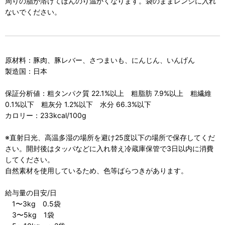
周りの脂が溶けてほんのり温かくなります。袋のままレンジに入れ
ないでください。
原材料：豚肉、豚レバー、さつまいも、にんじん、いんげん
製造国：日本
保証分析値：粗タンパク質 22.1%以上 粗脂肪 7.9%以上 粗繊維
0.1%以下 粗灰分 1.2%以下 水分 66.3%以下
カロリー：233kcal/100g
※直射日光、高温多湿の場所を避け25度以下の場所で保存してくだ
さい。開封後はタッパなどに入れ替え冷蔵庫保管で3日以内に消費
してください。
自然素材を使用しているため、色等ばらつきがあります。
給与量の目安/日
1〜3kg 0.5袋
3〜5kg 1袋