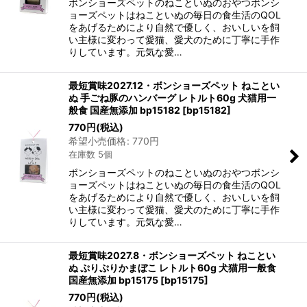
ボンショーズペットのねこといぬのおやつボンシ
ョーズペットはねこといぬの毎日の食生活のQOL
をあげるためにより自然で優しく、おいしいを飼
い主様に変わって愛猫、愛犬のために丁寧に手作
りしています。元気な愛…
最短賞味2027.12・ボンショーズペット ねことい
ぬ 手ごね豚のハンバーグ レトルト60g 犬猫用一
般食 国産無添加 bp15182
[
bp15182
]
770
円
(税込)
希望小売価格
:
770
円
在庫数 5個
ボンショーズペットのねこといぬのおやつボンシ
ョーズペットはねこといぬの毎日の食生活のQOL
をあげるためにより自然で優しく、おいしいを飼
い主様に変わって愛猫、愛犬のために丁寧に手作
りしています。元気な愛…
最短賞味2027.8・ボンショーズペット ねことい
ぬ ぷりぷりかまぼこ レトルト60g 犬猫用一般食
国産無添加 bp15175
[
bp15175
]
770
円
(税込)