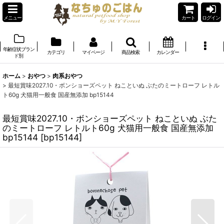
メニュー
カート
ログイン
年齢症状ブラン
カテゴリ
マイページ
商品検索
カレンダー
ド別
ホーム
>
おやつ
>
肉系おやつ
>
最短賞味2027.10・ボンショーズペット ねこといぬ ぶたのミートローフ レトル
ト60g 犬猫用一般食 国産無添加 bp15144
最短賞味2027.10・ボンショーズペット ねこといぬ ぶた
のミートローフ レトルト60g 犬猫用一般食 国産無添加
bp15144
[
bp15144
]