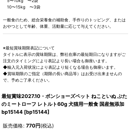
5〜10kg 〜2袋
10〜15kg 〜3袋
一般食のため、総合栄養食の補助食、手作りのトッピング、または
おやつとして年齢、体重、活動量に応じて与えてください。
※最短賞味期限表記について
タイトルに表示の賞味期限は、弊社在庫の最短期日になりますがご
注文のタイミングにより表記より長い場合も御座います。
◆輸入元入荷状況により表記より短くなる場合も御座います。
◆賞味期限のご指定（期限の長い商品等）はお受け出来ませんの
で、予めご了承ください。
最短賞味2027.10・ボンショーズペット ねこといぬ ぶた
のミートローフ レトルト60g 犬猫用一般食 国産無添加
bp15144
[
bp15144
]
販売価格
:
770
円
(税込)