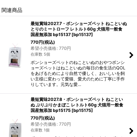
関連商品
最短賞味2027.7・ボンショーズペット ねこといぬ
とりのミートローフ レトルト60g 犬猫用一般食
国産無添加 bp15137
[
bp15137
]
770
円
(税込)
希望小売価格
:
770
円
在庫数 5個
ボンショーズペットのねこといぬのおやつボンシ
ョーズペットはねこといぬの毎日の食生活のQOL
をあげるためにより自然で優しく、おいしいを飼
い主様に変わって愛猫、愛犬のために丁寧に手作
りしています。元気な愛…
最短賞味2027.8・ボンショーズペット ねことい
ぬ ぷりぷりかまぼこ レトルト60g 犬猫用一般食
国産無添加 bp15175
[
bp15175
]
770
円
(税込)
希望小売価格
:
770
円
在庫数 1個