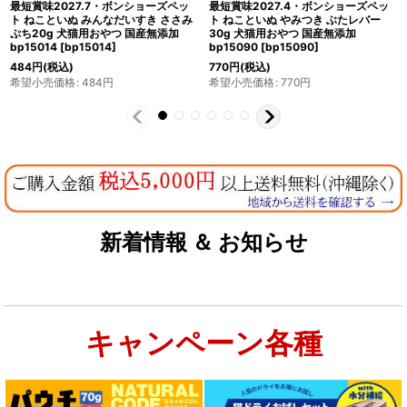
最短賞味2027.4・ボンショーズペッ
最短賞味2027.8・ボンショーズペッ
ト ねこといぬ カンガルーのサイコロ
ト ねこといぬ さかなのサイコロステ
ステーキ レトルト60g 犬猫用一般食
ーキ レトルト60g 犬猫用一般食 国産
国産無添加 bp15229
[
bp15229
]
無添加 bp15212
[
bp15212
]
990
円
(税込)
770
円
(税込)
希望小売価格
:
990
円
希望小売価格
:
770
円
新着情報 ＆ お知らせ
キャンペーン各種