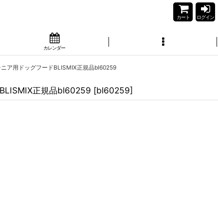
カート
ログイン
カレンダー
ニア用ドッグフードBLISMIX正規品bl60259
SMIX正規品bl60259
[
bl60259
]