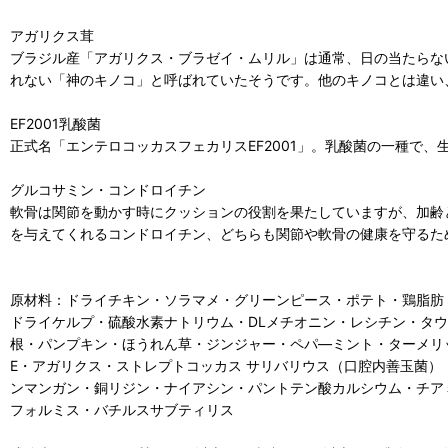
アガリクス茸
ブラジル産「アガリクス・ブラゼイ・ムリル」は通常、日の当たらな
れない「神のキノコ」と呼ばれていたそうです。他のキノコとは違い
EF2001乳酸菌
正式名「エンテロコッカスフェカリスEF2001」。乳酸菌の一種で
グルコサミン・コンドロイチン
軟骨は関節を動かす時にクッションの役割を果たしていますが、加齢
を与えてくれるコンドロイチン、どちらも関節や軟骨の健康を守るた
原材料：ドライチキン・ソラマメ・グリーンピース・ポテト・鶏脂肪
ドライケルプ・硫酸水素ナトリウム・DLメチオニン・レシチン・タ
根・パンプキン・ほうれん草・ジンジャー・ペパ―ミント・ターメリ
E・アガリクス・ストレプトコッカス サリバリウス（口腔内善玉菌）
ンマンガン・銅リジン・ナイアシン・パントテン酸カルシウム・チア
フォルミス・バチルスサブティリス