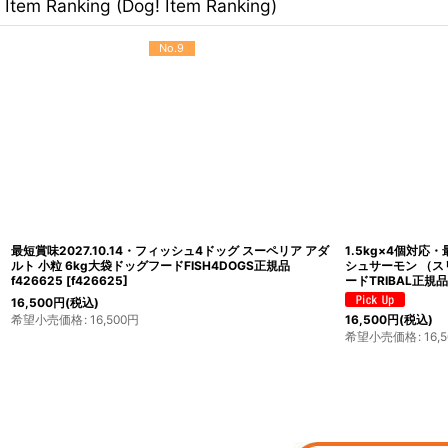
Item Ranking (Dog! Item Ranking)
No.9
最短賞味2027.10.14・フィッシュ4ドッグ スーペリア アダ
1.5kg×4個対応・
ルト 小粒 6kg大袋ドッグフードFISH4DOGS正規品
シュサーモン （ス
f426625
[
f426625
]
ードTRIBAL正規品t
16,500
円
(税込)
希望小売価格
:
16,500
円
16,500
円
(税込)
希望小売価格
:
16,