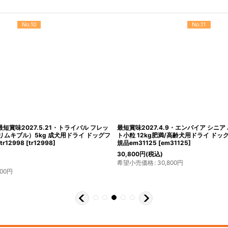
No.10
No.11
最短賞味2027.5.21・トライバル フレッ
最短賞味2027.4.9・エンパイア シニ
リムキブル）5kg 成犬用ドライ ドッグフ
ト小粒 12kg肥満/高齢犬用ドライ ドッグ
r12998
[
tr12998
]
規品em31125
[
em31125
]
30,800
円
(税込)
希望小売価格
:
30,800
円
500
円