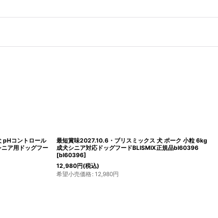
犬 pHコントロール
最短賞味2027.10.6・ブリスミックス 犬 ポーク 小粒 6kg
・シニア用ドッグフー
成犬シニア対応ドッグフードBLISMIX正規品bl60396
[
bl60396
]
12,980
円
(税込)
希望小売価格
:
12,980
円