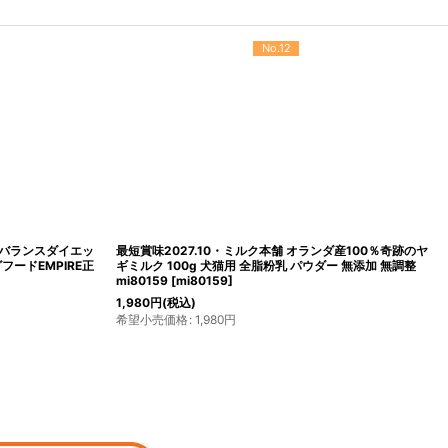
No.12
ア バランスダイエッ
最短賞味2027.10・ミルク本舗 オランダ産100％奇跡のヤ
フードEMPIRE正
ギミルク 100g 犬猫用 全脂粉乳 パウダー 無添加 無調整
mi80159
[
mi80159
]
1,980
円
(税込)
希望小売価格
:
1,980
円