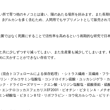
い所で育つ他のキノコとは違い、陽のあたる場所を好みます。また長期
、βグルカンを多く含むため、人間用でもサプリメントとして販売され
、生菌ではなく死菌にすることで活性率を高めるという画期的な研究で日
と共に少しずつすり減ってしまい、また生産量も減少してしまいます。
めに欠かすことができない存在です。
（混合トコフェロールによる保存処理）・シトラス繊維・豆繊維・フラ
ウリン・グルコサミン塩酸塩・コンドロイチン硫酸・ユッカシジゲラ・
ック・ドライローズマリー・クエン酸・Lリジン塩酸塩・硫酸亜鉛・硫
・エンテロコッカスフェカリスEF2001・ビオチン・ビタミンＡ・メ
ミン硝酸塩・ビタミンＢ12・リボフラビン・ヨウ化カルシウム・ピリド