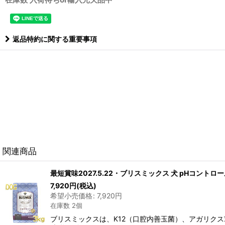
返品特約に関する重要事項
関連商品
最短賞味2027.5.22・ブリスミックス 犬 pHコントロ
7,920
円
(税込)
希望小売価格
:
7,920
円
在庫数 2個
ブリスミックスは、K12（口腔内善玉菌）、アガリクス