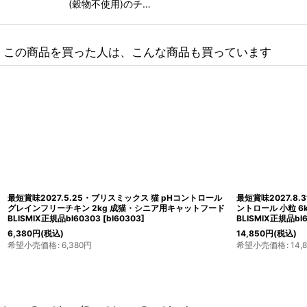
(穀物不使用)のチ…
この商品を買った人は、こんな商品も買っています
最短賞味2027.5.25・ブリスミックス 猫 pHコントロール
最短賞味2027.8.
グレインフリーチキン 2kg 成猫・シニア用キャットフード
ントロール 小粒 
BLISMIX正規品bl60303
[
bl60303
]
BLISMIX正規品bl
6,380
円
(税込)
14,850
円
(税込)
希望小売価格
:
6,380
円
希望小売価格
:
14,