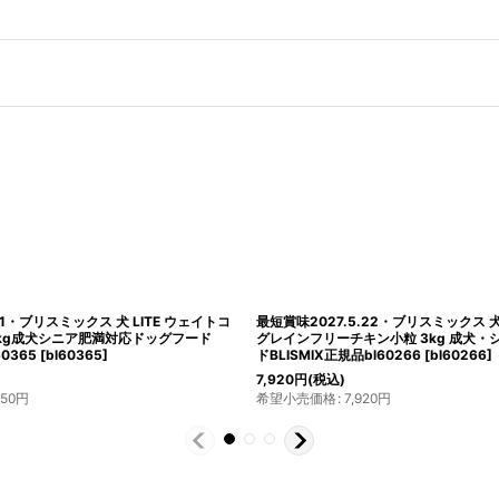
31・ブリスミックス 犬 LITE ウェイトコ
最短賞味2027.5.22・ブリスミックス 
6kg成犬シニア肥満対応ドッグフード
グレインフリーチキン小粒 3kg 成犬
60365
[
bl60365
]
ドBLISMIX正規品bl60266
[
bl60266
]
7,920
円
(税込)
850
円
希望小売価格
:
7,920
円