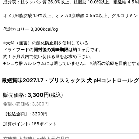
成分表：粗タンパク質 26.0%以上、粗脂肪 10.0%以上、粗繊維 4.5%
オメガ6脂肪酸 1.9%以上、オメガ3脂肪酸 0.55%以上、グルコサミン 3
代謝カロリー 3,300kcal/kg
※天然（無害）の酸化防止剤を使用している
ドライフードの
開封後の賞味期限は約１ヶ月
です。
約１ヶ月以内で使い切れる量をお求め下さい。
※シュウ酸カルシウムには適していません。 ※結石の治療を目的とす
最短賞味2027.1.7・ブリスミックス 犬 pHコントロール 
販売価格
:
3,300
円
(税込)
希望小売価格
:
3,300
円
【税込金額】
:
3300円
加算ポイント: 165ポイント
在庫数 入荷待ちor輸入元欠品中