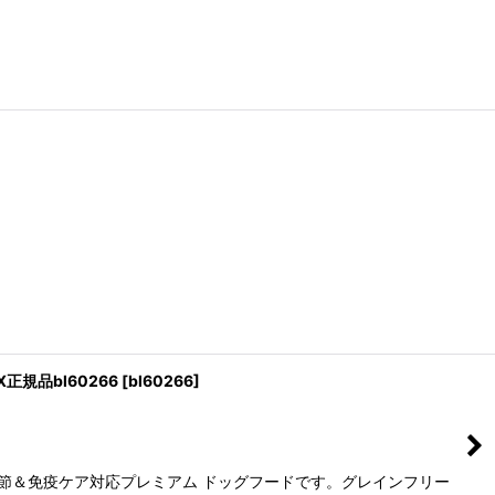
正規品bl60266
[
bl60266
]
関節＆免疫ケア対応プレミアム ドッグフードです。グレインフリー