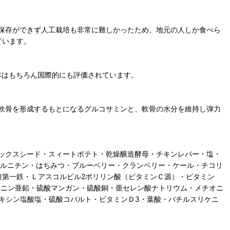
保存ができず人工栽培も非常に難しかったため、地元の人しか食べら
ています。
本はもちろん国際的にも評価されています。
軟骨を形成するもとになるグルコサミンと、軟骨の水分を維持し弾力
ックスシード・スィートポテト・乾燥醸造酵母・チキンレバー・塩・
カルニチン・はちみつ・ブルーベリー・クランベリー・ケール・チコリ
酸第一鉄・Ｌアスコルビル2ポリリン酸（ビタミンＣ源）・ビタミン
チオニン亜鉛・硫酸マンガン・硫酸銅・亜セレン酸ナトリウム・メチオニ
キシン塩酸塩・硫酸コバルト・ビタミンＤ3・葉酸・バチルスリケニ