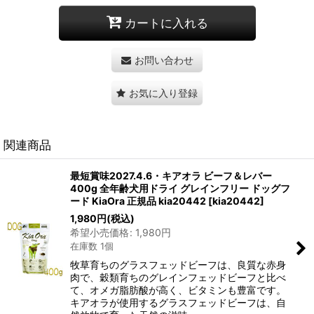
カートに入れる
お問い合わせ
お気に入り登録
関連商品
最短賞味2027.4.6・キアオラ ビーフ＆レバー
400g 全年齢犬用ドライ グレインフリー ドッグフ
ード KiaOra 正規品 kia20442
[
kia20442
]
1,980
円
(税込)
希望小売価格
:
1,980
円
在庫数 1個
牧草育ちのグラスフェッドビーフは、良質な赤身
肉で、穀類育ちのグレインフェッドビーフと比べ
て、オメガ脂肪酸が高く、ビタミンも豊富です。
キアオラが使用するグラスフェッドビーフは、自