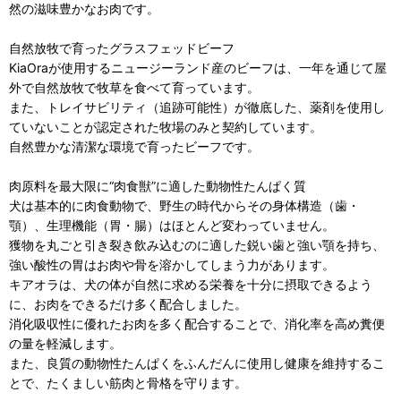
然の滋味豊かなお肉です。
自然放牧で育ったグラスフェッドビーフ
KiaOraが使用するニュージーランド産のビーフは、一年を通じて屋
外で自然放牧で牧草を食べて育っています。
また、トレイサビリティ（追跡可能性）が徹底した、薬剤を使用し
ていないことが認定された牧場のみと契約しています。
自然豊かな清潔な環境で育ったビーフです。
肉原料を最大限に“肉食獣”に適した動物性たんぱく質
犬は基本的に肉食動物で、野生の時代からその身体構造（歯・
顎）、生理機能（胃・腸）はほとんど変わっていません。
獲物を丸ごと引き裂き飲み込むのに適した鋭い歯と強い顎を持ち、
強い酸性の胃はお肉や骨を溶かしてしまう力があります。
キアオラは、犬の体が自然に求める栄養を十分に摂取できるよう
に、お肉をできるだけ多く配合しました。
消化吸収性に優れたお肉を多く配合することで、消化率を高め糞便
の量を軽減します。
また、良質の動物性たんぱくをふんだんに使用し健康を維持するこ
とで、たくましい筋肉と骨格を守ります。