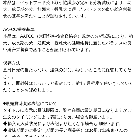
本品は、ペットフード公正取引協議会が定める分析試験により、幼
犬、成長期の犬、妊娠犬・授乳犬に適したバランスの良い総合栄養
食の基準を満たすことが証明されています。
AAFCO栄養基準
本品は、AAFCO（米国飼料検査官協会）規定の分析試験により、幼
犬、成長期の犬、妊娠犬・授乳犬の健康維持に適したバランスの良
い総合栄養食であることが証明されています。
保存方法
直射日光の当たらない、湿気の少ない涼しいところに保管してくだ
さい。
また、開封後はしっかりと密封して、約1ヶ月程度で使いきっていた
だくことをお奨めします。
※最短賞味期限表記について
タイトルに表示の賞味期限は、弊社在庫の最短期日になりますがご
注文のタイミングにより表記より長い場合も御座います。
◆輸入元入荷状況により表記より短くなる場合も御座います。
◆賞味期限のご指定（期限の長い商品等）はお受け出来ませんの
で、予めご了承ください。