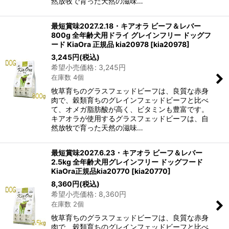
然放牧で育った天然の滋味…
最短賞味2027.2.18・キアオラ ビーフ＆レバー
800g 全年齢犬用ドライ グレインフリー ドッグフ
ード KiaOra 正規品 kia20978
[
kia20978
]
3,245
円
(税込)
希望小売価格
:
3,245
円
在庫数 4個
牧草育ちのグラスフェッドビーフは、良質な赤身
肉で、穀類育ちのグレインフェッドビーフと比べ
て、オメガ脂肪酸が高く、ビタミンも豊富です。
キアオラが使用するグラスフェッドビーフは、自
然放牧で育った天然の滋味…
最短賞味2027.6.23・キアオラ ビーフ＆レバー
2.5kg 全年齢犬用グレインフリー ドッグフード
KiaOra正規品kia20770
[
kia20770
]
8,360
円
(税込)
希望小売価格
:
8,360
円
在庫数 2個
牧草育ちのグラスフェッドビーフは、良質な赤身
肉で、穀類育ちのグレインフェッドビーフと比べ