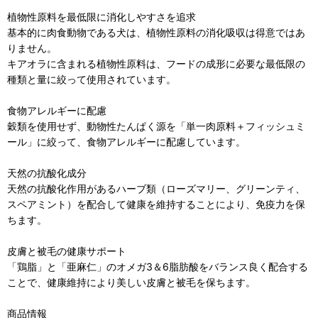
植物性原料を最低限に消化しやすさを追求
基本的に肉食動物である犬は、植物性原料の消化吸収は得意ではあ
りません。
キアオラに含まれる植物性原料は、フードの成形に必要な最低限の
種類と量に絞って使用されています。
食物アレルギーに配慮
穀類を使用せず、動物性たんぱく源を「単一肉原料＋フィッシュミ
ール」に絞って、食物アレルギーに配慮しています。
天然の抗酸化成分
天然の抗酸化作用があるハーブ類（ローズマリー、グリーンティ、
スペアミント）を配合して健康を維持することにより、免疫力を保
ちます。
皮膚と被毛の健康サポート
「鶏脂」と「亜麻仁」のオメガ3＆6脂肪酸をバランス良く配合する
ことで、健康維持により美しい皮膚と被毛を保ちます。
商品情報