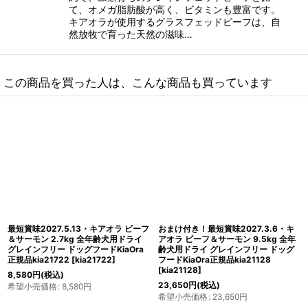
て、オメガ脂肪酸が高く、ビタミンも豊富です。
キアオラが使用するグラスフェッドビーフは、自
然放牧で育った天然の滋味…
この商品を買った人は、こんな商品も買っています
おまけ付き！最短賞味2027.4.16・キ
最短賞味2027.4.6・キアオラ ビーフ
アオラ ラム＆サーモン 5kg 全年齢犬
＆レバー 400g 全年齢犬用ドライ グ
用ドライ グレインフリー ドッグフー
レインフリー ドッグフード KiaOra 正
ドKiaOra正規品kia21517
[
kia21517
]
規品 kia20442
[
kia20442
]
14,850
円
(税込)
1,980
円
(税込)
希望小売価格
:
14,850
円
希望小売価格
:
1,980
円