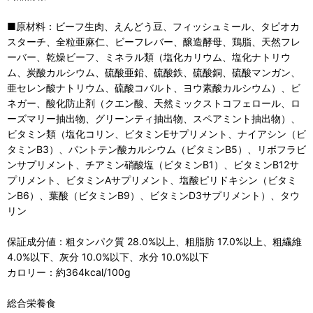
■原材料：ビーフ生肉、えんどう豆、フィッシュミール、タピオカ
スターチ、全粒亜麻仁、ビーフレバー、醸造酵母、鶏脂、天然フレ
ーバー、乾燥ビーフ、ミネラル類（塩化カリウム、塩化ナトリウ
ム、炭酸カルシウム、硫酸亜鉛、硫酸鉄、硫酸銅、硫酸マンガン、
亜セレン酸ナトリウム、硫酸コバルト、ヨウ素酸カルシウム）、ビ
ネガー、酸化防止剤（クエン酸、天然ミックストコフェロール、ロ
ーズマリー抽出物、グリーンティ抽出物、スペアミント抽出物）、
ビタミン類（塩化コリン、ビタミンEサプリメント、ナイアシン（ビ
タミンB3）、パントテン酸カルシウム（ビタミンB5）、リボフラビ
ンサプリメント、チアミン硝酸塩（ビタミンB1）、ビタミンB12サ
プリメント、ビタミンAサプリメント、塩酸ピリドキシン（ビタミ
ンB6）、葉酸（ビタミンB9）、ビタミンD3サプリメント）、タウ
リン
保証成分値：粗タンパク質 28.0%以上、粗脂肪 17.0%以上、粗繊維
4.0%以下、灰分 10.0%以下、水分 10.0%以下
カロリー：約364kcal/100g
総合栄養食