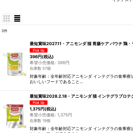
3
件
表示数
:
最短賞味2027.11・アニモンダ 猫 胃腸ケア パウチ 鶏
在庫あり
396
円
(税込)
希望小売価格
:
396
円
並び順
:
在庫数 57個
対象年齢：全年齢対応アニモンダ インテグラの食事療
おいしいフードであること…
最短賞味2028.2.18・アニモンダ 猫 インテグラプロテ
1,375
円
(税込)
希望小売価格
:
1,375
円
在庫数 19個
対象年齢：全年齢対応アニモンダ インテグラの食事療