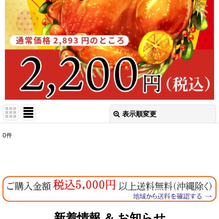
表示順変更
閉じる
0
件
表示数
:
在庫あり
並び順
:
絞り込む
新着情報 ＆ お知らせ