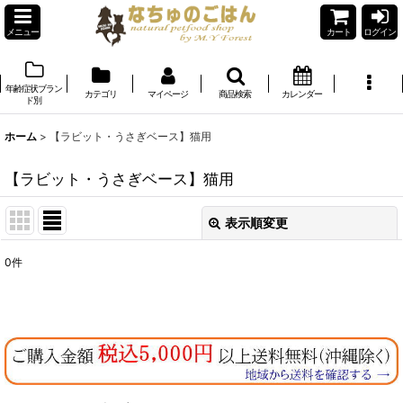
メニュー
カート
ログイン
年齢症状ブラン
カテゴリ
マイページ
商品検索
カレンダー
ド別
ホーム
>
【ラビット・うさぎベース】猫用
【ラビット・うさぎベース】猫用
表示順変更
閉じる
0
件
表示数
:
在庫あり
並び順
: