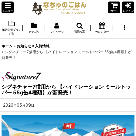
メニュー
カート
ログイン
年齢症状ブラン
カテゴリ
マイページ
商品検索
カレンダー
ド別
ホーム
>
お知らせ＆入荷情報
>
シグネチャー7猫用から 【ハイドレーション ミールトッパー 55g缶4種類】が
新発売！
シグネチャー7猫用から 【ハイドレーション ミールトッ
パー 55g缶4種類】が新発売！
2026
05
09
年
月
日