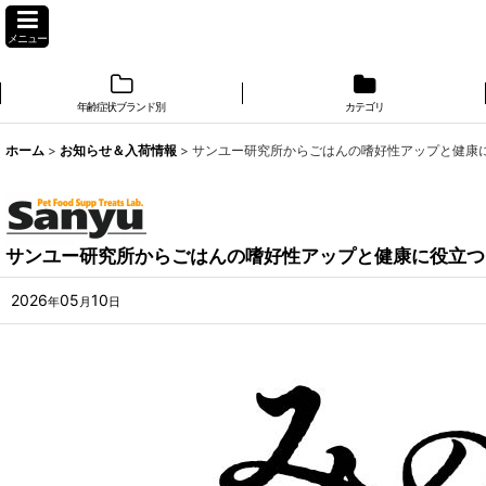
メニュー
年齢症状ブランド別
カテゴリ
ホーム
>
お知らせ＆入荷情報
>
サンユー研究所からごはんの嗜好性アップと健康に
サンユー研究所からごはんの嗜好性アップと健康に役立つ
2026
05
10
年
月
日