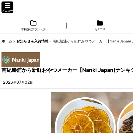
メニュー
年齢症状ブランド別
カテゴリ
ホーム
>
お知らせ＆入荷情報
>
南紀勝浦から新鮮おやつメーカー【Nanki Japa
南紀勝浦から新鮮おやつメーカー【Nanki Japan(ナン
2026
07
02
年
月
日