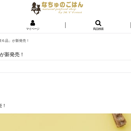
マイページ
商品検索
類６品」が新発売！
が新発売！
売！