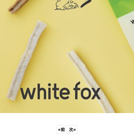
«
前
次
»