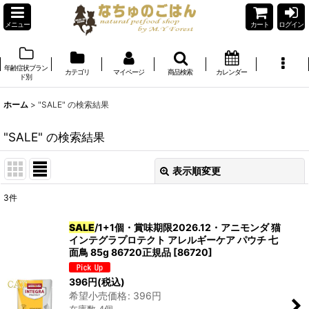
メニュー
カート
ログイン
年齢症状ブラン
カテゴリ
マイページ
商品検索
カレンダー
ド別
ホーム
>
"SALE"
の
検索結果
"SALE"
の
検索結果
表示順変更
閉じる
3
件
商品検索
:
SALE
/1+1個・賞味期限2026.12・アニモンダ 猫
インテグラプロテクト アレルギーケア パウチ 七
表示数
:
面鳥 85g 86720正規品
[
86720
]
在庫あり
396
円
(税込)
希望小売価格
:
396
円
並び順
: