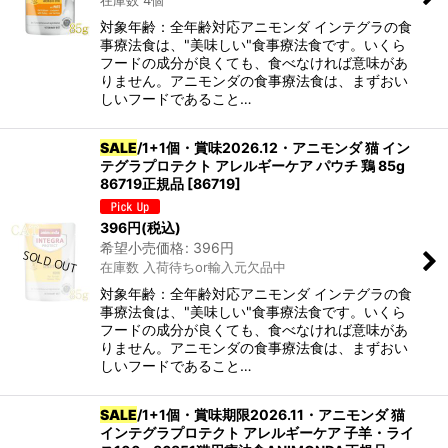
在庫数 4個
対象年齢：全年齢対応アニモンダ インテグラの食
事療法食は、"美味しい"食事療法食です。いくら
カテゴリ
:
フードの成分が良くても、食べなければ意味があ
りません。アニモンダの食事療法食は、まずおい
グループ
:
しいフードであること…
SALE
/1+1個・賞味2026.12・アニモンダ 猫 イン
テグラプロテクト アレルギーケア パウチ 鶏 85g
絞り込む
86719正規品
[
86719
]
396
円
(税込)
希望小売価格
:
396
円
在庫数 入荷待ちor輸入元欠品中
対象年齢：全年齢対応アニモンダ インテグラの食
事療法食は、"美味しい"食事療法食です。いくら
フードの成分が良くても、食べなければ意味があ
りません。アニモンダの食事療法食は、まずおい
しいフードであること…
SALE
/1+1個・賞味期限2026.11・アニモンダ 猫
インテグラプロテクト アレルギーケア 子羊・ライ