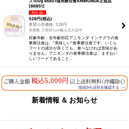
ス100g 86851猫用療法食ANIMONDA正規品
[
86851
]
528
円
(税込)
希望小売価格
:
528
円
在庫数 入荷待ちor輸入元欠品中
対象年齢：全年齢対応アニモンダ インテグラの食
事療法食は、"美味しい"食事療法食です。いくら
フードの成分が良くても、食べなければ意味があ
りません。アニモンダの食事療法食は、まずおい
しいフードであること…
新着情報 ＆ お知らせ